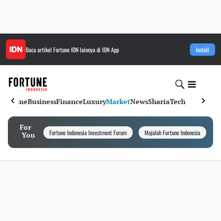
Baca artikel
Fortune IDN
lainnya di IDN App
Install
Home
Business
Finance
Luxury
Market
News
Sharia
Tech
For
Fortune Indonesia Investment Forum
Majalah Fortune Indonesia
I
You