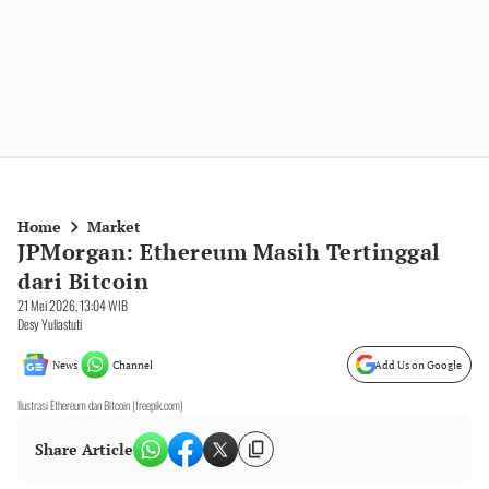
Home
Market
JPMorgan: Ethereum Masih Tertinggal
dari Bitcoin
21 Mei 2026, 13:04 WIB
Desy Yuliastuti
News
Channel
Add Us on Google
Ilustrasi Ethereum dan Bitcoin (freepik.com)
Share Article