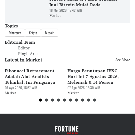
Jual Bitcoin Mulai Reda
18 Mei 2026, 18:42 WIB
Market
Topics
Ethereum
Kripto
Bitcoin
Editorial Team
Editor
Pingit Aria
Latest in Market
See More
Fibonacci Retracement
Harga Penutupan IHSG
Da
Adalah Alat Analisis
Hari Ini 7 Agustus 2026,
B
Teknikal, Ini Fungsinya
Melemah 0.14 Persen
Pe
07 Agu 2026, 18:57 WIB
07 Agu 2026, 16:30 WIB
M
07 
Market
Market
Ma