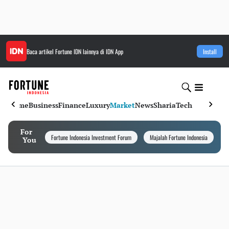
Baca artikel
Fortune IDN
lainnya di IDN App
Install
Home
Business
Finance
Luxury
Market
News
Sharia
Tech
For
Fortune Indonesia Investment Forum
Majalah Fortune Indonesia
I
You