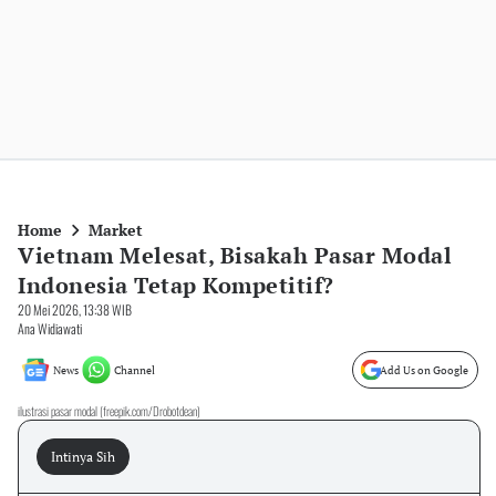
Home
Market
Vietnam Melesat, Bisakah Pasar Modal
Indonesia Tetap Kompetitif?
20 Mei 2026, 13:38 WIB
Ana Widiawati
News
Channel
Add Us on Google
ilustrasi pasar modal (freepik.com/Drobotdean)
Intinya Sih