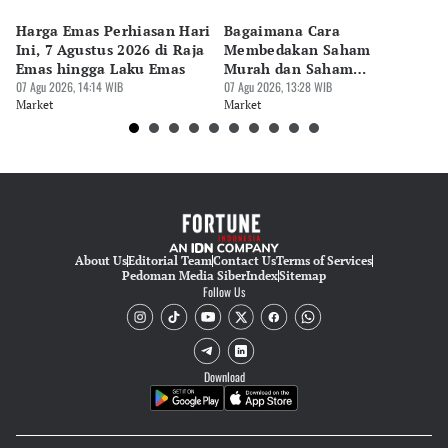
Harga Emas Perhiasan Hari
Bagaimana Cara
7 
Ini, 7 Agustus 2026 di Raja
Membedakan Saham
Pa
Emas hingga Laku Emas
Murah dan Saham
M
07 Agu 2026, 14:14 WIB
Berkualitas?
07 Agu 2026, 13:28 WIB
07 
Market
Market
Ma
About Us
Editorial Team
Contact Us
Terms of Services
Pedoman Media Siber
Index
Sitemap
Follow Us
Download