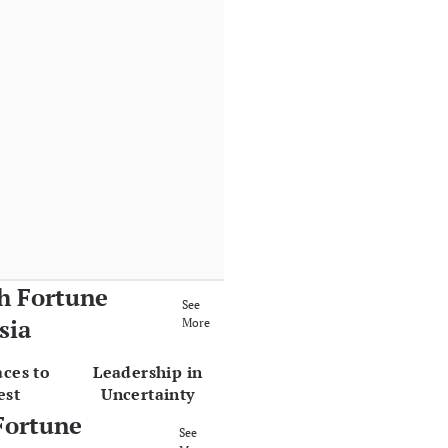
h Fortune
See
sia
More
aces to
Leadership in
est
Uncertainty
Fortune
See