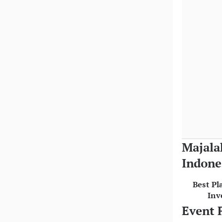
Majala
Indone
Best Pl
Inv
Event 