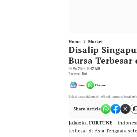
Home
Market
Disalip Singapu
Bursa Terbesar
20 Mei 2026, 16:42 WIB
Tanayastri Dini
News
Channel
Ilustrasi bursa efek indonesia (wikimedia commons/Bursa Efek I
Share Article
Jakarta, FORTUNE
- Indones
terbesar di Asia Tenggara sete