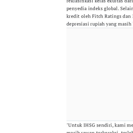
reklasifikasi kelas ekuitas dar
penyedia indeks global. Selain
kredit oleh Fitch Ratings da
depresiasi rupiah yang masih 
"Untuk IHSG sendiri, kami m
masih rawan terkoreksi, terl