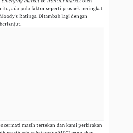
i
emerging market
ke
frontier market
oleh
 itu, ada pula faktor seperti prospek peringkat
n Moody's Ratings. Ditambah lagi dengan
berlanjut.
encermati masih tertekan dan kami perkirakan
ebih masih ada
rebalancing
MSCI yang akan