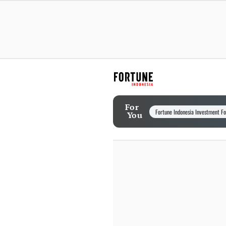
For
Fortune Indonesia Investment F
You