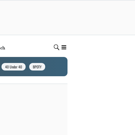
ech
40 Under 40
BPOTY