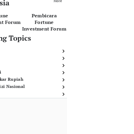
sia
More
tune
Pembicara
nt Forum
Fortune
Investment Forum
ng Topics
i
ukar Rupiah
izi Nasional