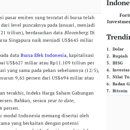
Indone
For
asi pasar emiten yang tercatat di bursa telah
Investme
 dari level puncaknya pada Januari, menjadi
21 triliun), berdasarkan data
Bloomberg
. Di
Trendi
r bursa Singapura naik menjadi US$645 miliar
1
.
Dolar
pada data
Bursa Efek Indonesia
, kapitalisasi
2
.
Rupiah
ai US$627 miliar atau Rp11.109 triliun per
3
.
IHSG
hari yang sama pada pekan sebelumnya (12/5),
4
.
Investas
5
.
Nilai T
menurun 9,65 persen dari US$694 miliar atau
6
.
Badan G
7
.
Bitcoin
gan terakhir, Indeks Harga Saham Gabungan
persen. Bahkan, secara
year to date
,
4 persen.
sar modal Indonesia memang disertai oleh
utama yang berkaitan dengan potensi