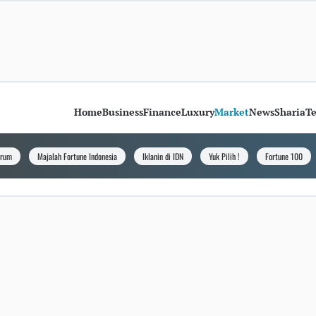
Home
Business
Finance
Luxury
Market
News
Sharia
T
orum
Majalah Fortune Indonesia
Iklanin di IDN
Yuk Pilih !
Fortune 100