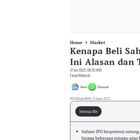
Home
Market
Kenapa Beli Sa
Ini Alasan dan 
31 Jan 2025, 08:30 WIB
Faesal Mubarok
News
Channel
IPO HGII dan BRRC, 9 Januari 2025.
Intinya Sih
Saham IPO berpotensi untung d
hingga beberapa minggu atau 