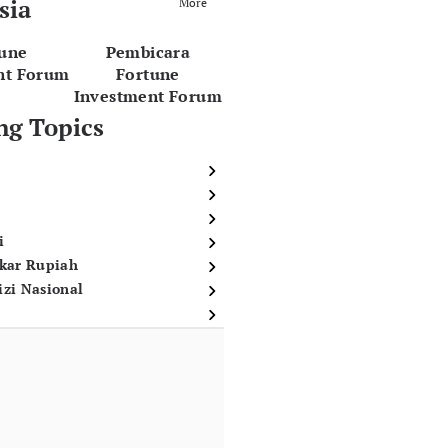
sia
More
tune
Pembicara
nt Forum
Fortune
Investment Forum
ng Topics
i
ukar Rupiah
izi Nasional