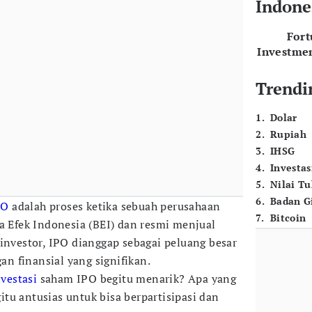
Indone
For
Investme
Trendi
1
.
Dolar
2
.
Rupiah
3
.
IHSG
4
.
Investas
5
.
Nilai T
6
.
Badan G
PO
adalah proses ketika sebuah perusahaan
7
.
Bitcoin
sa Efek Indonesia (BEI) dan resmi menjual
 investor, IPO dianggap sebagai peluang besar
n finansial yang signifikan.
nvestasi
saham IPO begitu menarik? Apa yang
tu antusias untuk bisa berpartisipasi dan