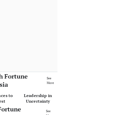
h Fortune
See
sia
More
aces to
Leadership in
est
Uncertainty
Fortune
See