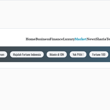
Home
Business
Finance
Luxury
Market
News
Sharia
T
orum
Majalah Fortune Indonesia
Iklanin di IDN
Yuk Pilih !
Fortune 100