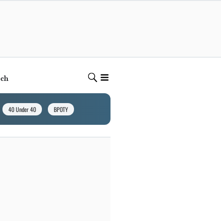
ech
40 Under 40
BPOTY