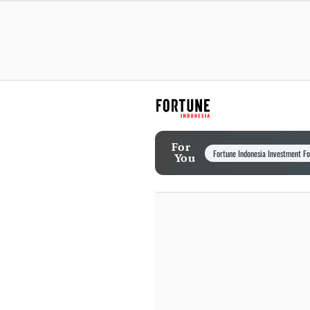
For
Fortune Indonesia Investment F
You