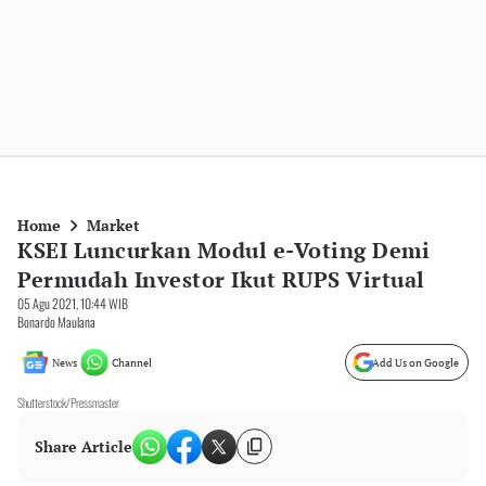
Home
Market
KSEI Luncurkan Modul e-Voting Demi
Permudah Investor Ikut RUPS Virtual
05 Agu 2021, 10:44 WIB
Bonardo Maulana
News
Channel
Add Us on Google
Shutterstock/Pressmaster
Share Article