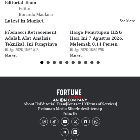
Editorial Team
Editor
Bonardo Maulana
Latest in Market
See More
Fibonacci Retracement
Harga Penutupan IHSG
Da
Adalah Alat Analisis
Hari Ini 7 Agustus 2026,
B
Teknikal, Ini Fungsinya
Melemah 0.14 Persen
Pe
07 Agu 2026, 18:57 WIB
07 Agu 2026, 16:30 WIB
M
07 
Market
Market
Ma
About Us
Editorial Team
Contact Us
Terms of Services
Pedoman Media Siber
Index
Sitemap
Follow Us