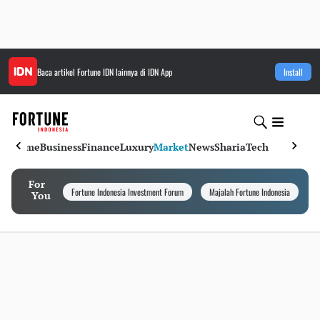
Baca artikel
Fortune IDN
lainnya di IDN App
Install
Home
Business
Finance
Luxury
Market
News
Sharia
Tech
For
Fortune Indonesia Investment Forum
Majalah Fortune Indonesia
I
You