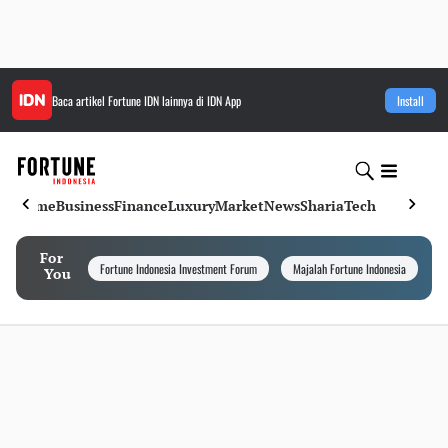
Baca artikel
Fortune IDN
lainnya di IDN App
Install
Home
Business
Finance
Luxury
Market
News
Sharia
Tech
For
Fortune Indonesia Investment Forum
Majalah Fortune Indonesia
I
You