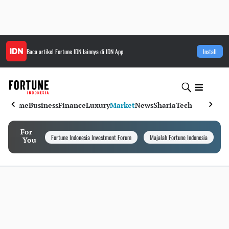
Baca artikel
Fortune IDN
lainnya di IDN App
Install
Home
Business
Finance
Luxury
Market
News
Sharia
Tech
For
Fortune Indonesia Investment Forum
Majalah Fortune Indonesia
I
You