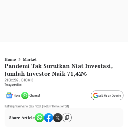
Home
Market
Pandemi Tak Surutkan Niat Investasi,
Jumlah Investor Naik 71,42%
29 Okt 2021, 16:00 WIB
Tanayastri Dini
News
Channel
Add Us on Google
Ilustrasi jumlah investor pasar modal. (Pixabay/TheInvestorPost)
Share Article