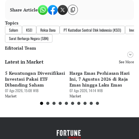
Share Article
Topics
Saham
KSEI
Reksa Dana
PT Kustodian Sentral Efek Indonesia (KSEI)
Investo
Surat Berharga Negara (SBN)
Editorial Team
Latest in Market
Editor
See More
Bonardo Maulana
5 Keuntungan Diversifikasi
Harga Emas Perhiasan Hari
B
Editor
Investasi Pakai ETF
Ini, 7 Agustus 2026 di Raja
M
Tanayastri Dini
Dibanding Saham
Emas hingga Laku Emas
M
07 Agu 2026, 15:08 WIB
07 Agu 2026, 14:14 WIB
Be
07 
Market
Market
Ma