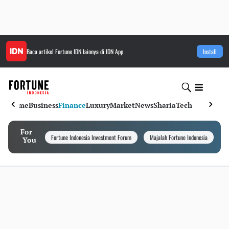
Baca artikel
Fortune IDN
lainnya di IDN App
Install
Home
Business
Finance
Luxury
Market
News
Sharia
Tech
For
Fortune Indonesia Investment Forum
Majalah Fortune Indonesia
I
You