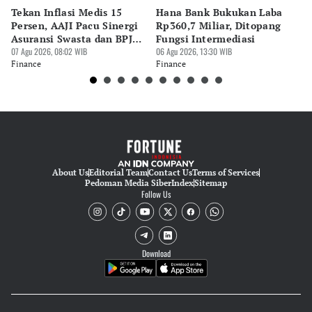
Tekan Inflasi Medis 15
Hana Bank Bukukan Laba
BN
Editor
Persen, AAJI Pacu Sinergi
Rp360,7 Miliar, Ditopang
Rp
Suheriadi .
Asuransi Swasta dan BPJS
Fungsi Intermediasi
Ju
Kesehatan
07 Agu 2026, 08:02 WIB
06 Agu 2026, 13:30 WIB
06 
Finance
Finance
Fi
About Us
Editorial Team
Contact Us
Terms of Services
Pedoman Media Siber
Index
Sitemap
Follow Us
Download