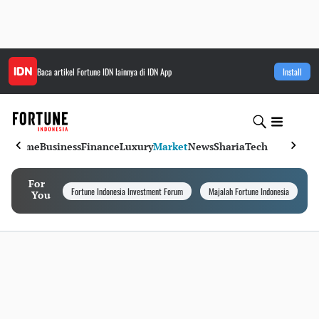
Baca artikel
Fortune IDN
lainnya di IDN App
Install
Home
Business
Finance
Luxury
Market
News
Sharia
Tech
For
Fortune Indonesia Investment Forum
Majalah Fortune Indonesia
I
You