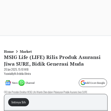
Home
Market
MSIG Life (LIFE) Rilis Produk Asuransi
Jiwa SURE, Bidik Generasi Muda
20 Jan 2025, 15:10 WIB
Yuswialdyth Ardelia Almira
News
Channel
Add Us on Google
CEO dan Presiden Direktur MSIG Life Wianto Chen dalam Peluncuran Produk Asuransi Jiwa SURE
Intinya Sih