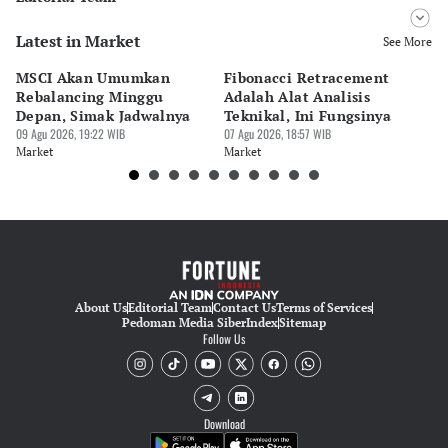
Latest in Market
Editor
See More
Yuswialdyth Ardelia Almira
MSCI Akan Umumkan
Fibonacci Retracement
H
Editor
Rebalancing Minggu
Adalah Alat Analisis
Ha
Bonardo Maulana
Depan, Simak Jadwalnya
Teknikal, Ini Fungsinya
M
09 Agu 2026, 19:22 WIB
07 Agu 2026, 18:57 WIB
07 
Market
Market
Ma
About Us
Editorial Team
Contact Us
Terms of Services
Pedoman Media Siber
Index
Sitemap
Follow Us
Download