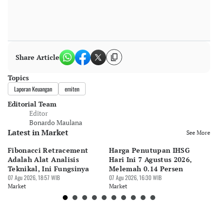
Share Article
Topics
Laporan Keuangan
emiten
Editorial Team
Editor
Bonardo Maulana
Latest in Market
See More
Fibonacci Retracement
Harga Penutupan IHSG
Da
Adalah Alat Analisis
Hari Ini 7 Agustus 2026,
B
Teknikal, Ini Fungsinya
Melemah 0.14 Persen
Pe
07 Agu 2026, 18:57 WIB
07 Agu 2026, 16:30 WIB
M
07 
Market
Market
Ma