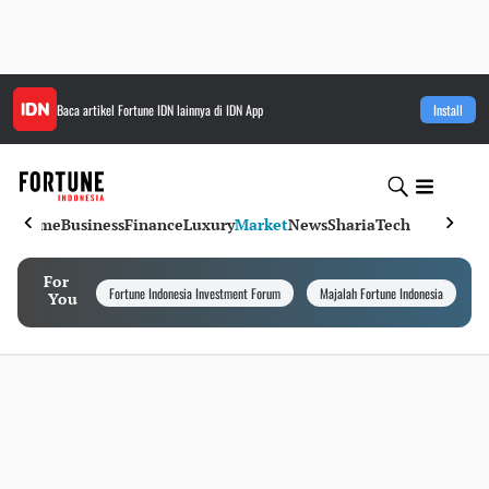
Baca artikel
Fortune IDN
lainnya di IDN App
Install
Home
Business
Finance
Luxury
Market
News
Sharia
Tech
For
Fortune Indonesia Investment Forum
Majalah Fortune Indonesia
I
You