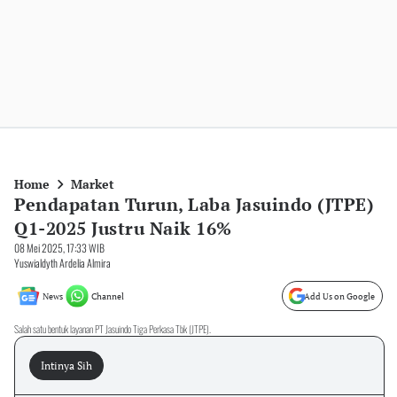
Home
Market
Pendapatan Turun, Laba Jasuindo (JTPE)
Q1-2025 Justru Naik 16%
08 Mei 2025, 17:33 WIB
Yuswialdyth Ardelia Almira
News
Channel
Add Us on Google
Salah satu bentuk layanan PT Jasuindo Tiga Perkasa Tbk (JTPE).
Intinya Sih