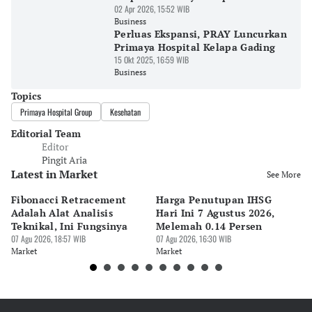
02 Apr 2026, 15:52 WIB
Business
Perluas Ekspansi, PRAY Luncurkan
Primaya Hospital Kelapa Gading
15 Okt 2025, 16:59 WIB
Business
Topics
Primaya Hospital Group
Kesehatan
Editorial Team
Editor
Pingit Aria
Latest in Market
See More
Fibonacci Retracement
Harga Penutupan IHSG
Da
Adalah Alat Analisis
Hari Ini 7 Agustus 2026,
B
Teknikal, Ini Fungsinya
Melemah 0.14 Persen
Pe
07 Agu 2026, 18:57 WIB
07 Agu 2026, 16:30 WIB
M
07 
Market
Market
Ma