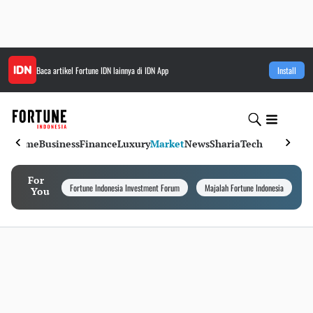
Baca artikel
Fortune IDN
lainnya di IDN App
Install
Home
Business
Finance
Luxury
Market
News
Sharia
Tech
For
Fortune Indonesia Investment Forum
Majalah Fortune Indonesia
I
You