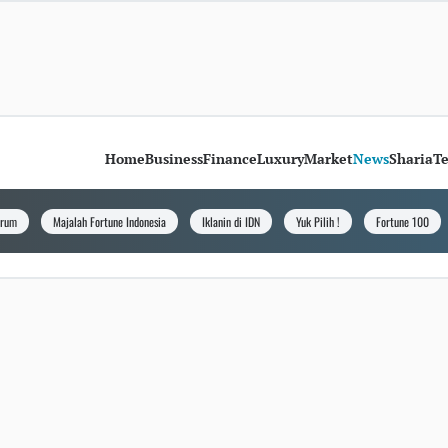
Home
Business
Finance
Luxury
Market
News
Sharia
T
orum
Majalah Fortune Indonesia
Iklanin di IDN
Yuk Pilih !
Fortune 100