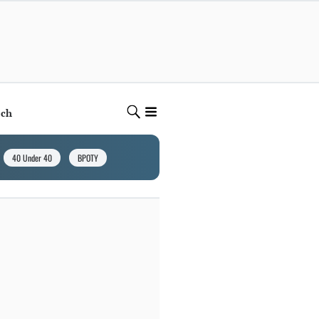
ech
40 Under 40
BPOTY