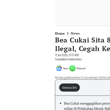
Home
News
Bea Cukai Sita 
Ilegal, Cegah K
12 Jun 2026, 21:12 WIB
Yuswialdyth Ardelia Almira
News
Channel
Bea Cukai gagalkan peredaran 8,2 juta rokok ilegal. Dok Bea Cuk
Intinya Sih
Bea Cukai menggagalkan penyel
miliar di Pelabuhan Merak-Bak