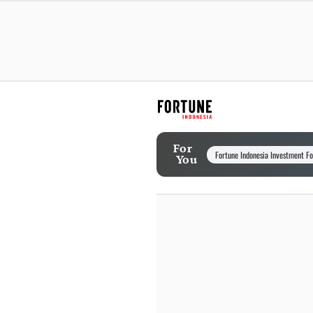
For
Fortune Indonesia Investment F
You