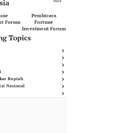
sia
More
tune
Pembicara
nt Forum
Fortune
Investment Forum
ng Topics
i
ukar Rupiah
izi Nasional