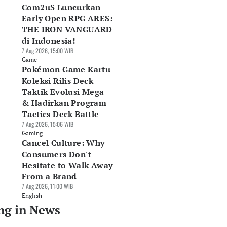
Com2uS Luncurkan
Early Open RPG ARES:
THE IRON VANGUARD
di Indonesia!
7 Aug 2026, 15:00 WIB
Game
Pokémon Game Kartu
Koleksi Rilis Deck
Taktik Evolusi Mega
& Hadirkan Program
Tactics Deck Battle
7 Aug 2026, 15:06 WIB
Gaming
Cancel Culture: Why
Consumers Don't
Hesitate to Walk Away
From a Brand
7 Aug 2026, 11:00 WIB
English
ng in News