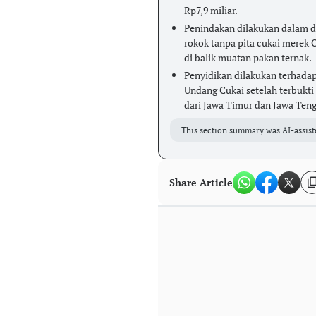
Rp7,9 miliar.
Penindakan dilakukan dalam d
rokok tanpa pita cukai mere
di balik muatan pakan ternak.
Penyidikan dilakukan terhada
Undang Cukai setelah terbukti 
dari Jawa Timur dan Jawa Ten
This section summary was AI-assist
Share Article