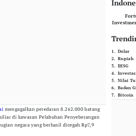
Indone
For
Investme
Trendi
1
.
Dolar
2
.
Rupiah
3
.
IHSG
4
.
Investas
5
.
Nilai T
6
.
Badan G
7
.
Bitcoin
ai
mengagalkan peredaran 8.262.000 batang
miliar di kawasan Pelabuhan Penyeberangan
ugian negara yang berhasil dicegah Rp7,9