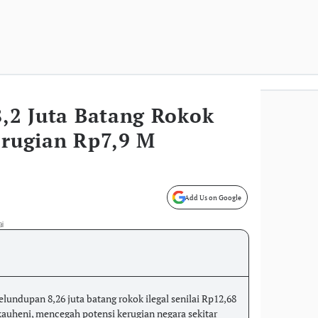
8,2 Juta Batang Rokok
erugian Rp7,9 M
Add Us on Google
ai
undupan 8,26 juta batang rokok ilegal senilai Rp12,68
auheni, mencegah potensi kerugian negara sekitar