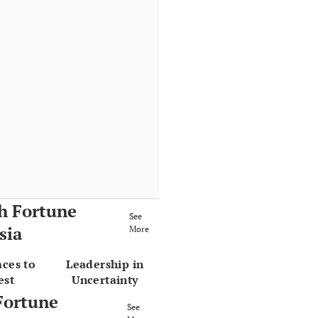
h Fortune
See
sia
More
aces to
Leadership in
est
Uncertainty
Fortune
See