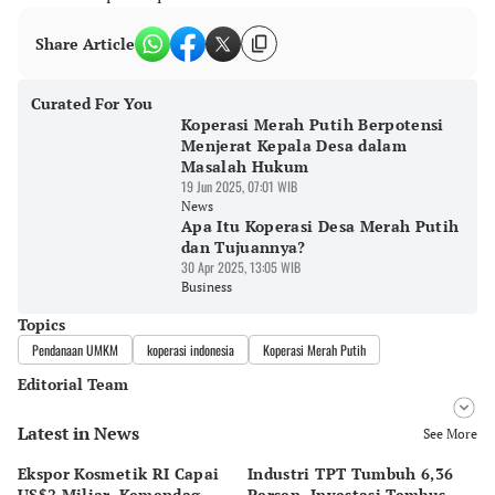
Share Article
Curated For You
Koperasi Merah Putih Berpotensi
Menjerat Kepala Desa dalam
Masalah Hukum
19 Jun 2025, 07:01 WIB
News
Apa Itu Koperasi Desa Merah Putih
dan Tujuannya?
30 Apr 2025, 13:05 WIB
Business
Topics
Pendanaan UMKM
koperasi indonesia
Koperasi Merah Putih
Editorial Team
Latest in News
Editor
See More
Tubagus Imam Satrio
Ekspor Kosmetik RI Capai
Industri TPT Tumbuh 6,36
P
Editor
US$2 Miliar, Kemendag
Persen, Investasi Tembus
5,