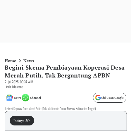
Home
News
Begini Skema Pembiayaan Koperasi Desa
Merah Putih, Tak Bergantung APBN
21 Jul 2025, 09:37 WIB
Linda Juliawanti
News
Channel
Add Us on Google
Ilustrasi Koperasi Desa Merah Putih (Dok. Multimedia Center Provinsi Kalimantan Tengah)
Intinya Sih