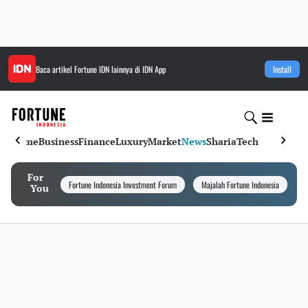
Baca artikel
Fortune IDN
lainnya di IDN App
Install
Home
Business
Finance
Luxury
Market
News
Sharia
Tech
For
Fortune Indonesia Investment Forum
Majalah Fortune Indonesia
I
You