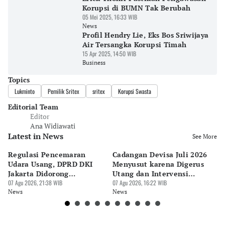
Korupsi di BUMN Tak Berubah
05 Mei 2025, 16:33 WIB
News
Profil Hendry Lie, Eks Bos Sriwijaya
Air Tersangka Korupsi Timah
15 Apr 2025, 14:50 WIB
Business
Topics
Lukminto
Pemilik Sritex
sritex
Korupsi Swasta
Editorial Team
Editor
Ana Widiawati
Latest in News
See More
Regulasi Pencemaran
Cadangan Devisa Juli 2026
S
Udara Usang, DPRD DKI
Menyusut karena Digerus
B
Jakarta Didorong
Utang dan Intervensi
Ta
Prioritaskan Revisi Perda
07 Agu 2026, 21:38 WIB
Rupiah
07 Agu 2026, 16:22 WIB
P
07 
News
News
Ne