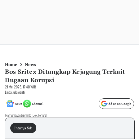
Home
News
Bos Sritex Ditangkap Kejagung Terkait
Dugaan Korupsi
21 Mei 2025, 17:40 WIB
Linda Juliawanti
News
Channel
Add Us on Google
Iwan Setiawan Lukminto (Dok. Fortune)
Intinya Sih