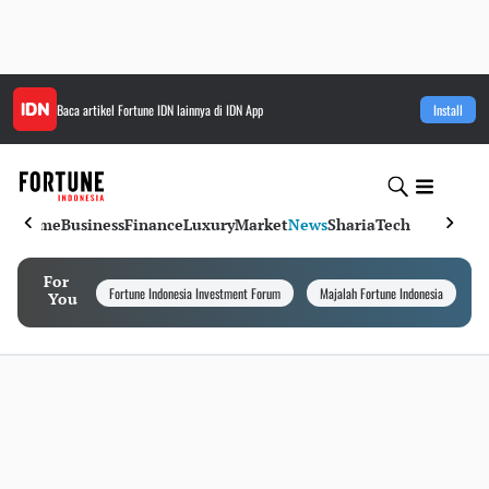
Baca artikel
Fortune IDN
lainnya di IDN App
Install
Home
Business
Finance
Luxury
Market
News
Sharia
Tech
For
Fortune Indonesia Investment Forum
Majalah Fortune Indonesia
I
You