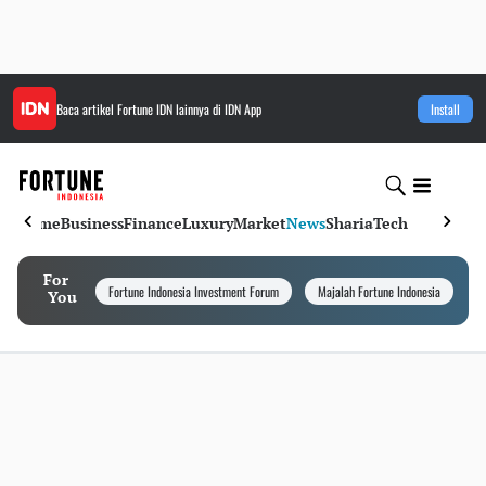
Baca artikel
Fortune IDN
lainnya di IDN App
Install
Home
Business
Finance
Luxury
Market
News
Sharia
Tech
For
Fortune Indonesia Investment Forum
Majalah Fortune Indonesia
I
You