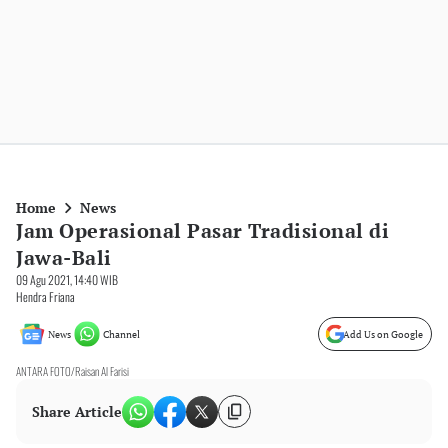
Home
News
Jam Operasional Pasar Tradisional di
Jawa-Bali
09 Agu 2021, 14:40 WIB
Hendra Friana
News
Channel
Add Us on Google
ANTARA FOTO/Raisan Al Farisi
Share Article