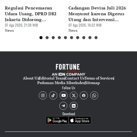
Bonardo Maulana
Regulasi Pencemaran
Cadangan Devisa Juli 2026
S
Editor
Udara Usang, DPRD DKI
Menyusut karena Digerus
B
Hendra Friana
Jakarta Didorong
Utang dan Intervensi
Ta
Prioritaskan Revisi Perda
07 Agu 2026, 21:38 WIB
Rupiah
07 Agu 2026, 16:22 WIB
P
07 
News
News
Ne
About Us
Editorial Team
Contact Us
Terms of Services
Pedoman Media Siber
Index
Sitemap
Follow Us
Download