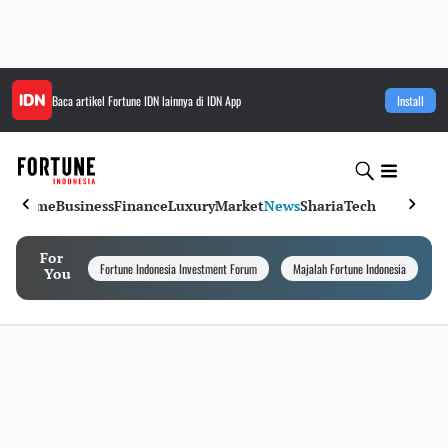
Baca artikel
Fortune IDN
lainnya di IDN App
Install
Home
Business
Finance
Luxury
Market
News
Sharia
Tech
For
Fortune Indonesia Investment Forum
Majalah Fortune Indonesia
I
You