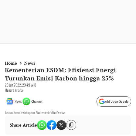
Home
News
Kementerian ESDM: Efisiensi Energi
Turunkan Emisi Karbon hingga 25%
29 Jun 2022, 23:49 WIB
Hendra Friana
News
Channel
Add Us on Google
Ilustrasi bisnis berkelanjutan. Shutterstock/Miha Creative
Share Article