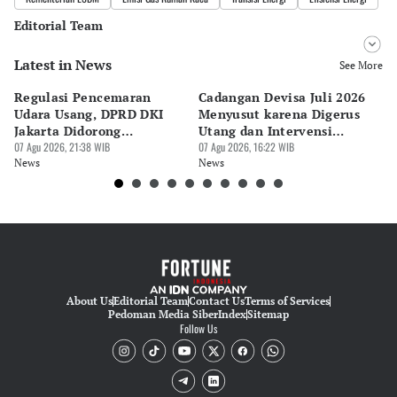
Editorial Team
Latest in News
Editor
See More
Pingit Aria
Regulasi Pencemaran
Cadangan Devisa Juli 2026
S
Editor
Udara Usang, DPRD DKI
Menyusut karena Digerus
B
Hendra Friana
Jakarta Didorong
Utang dan Intervensi
Ta
Prioritaskan Revisi Perda
07 Agu 2026, 21:38 WIB
Rupiah
07 Agu 2026, 16:22 WIB
P
07 
News
News
Ne
About Us
Editorial Team
Contact Us
Terms of Services
Pedoman Media Siber
Index
Sitemap
Follow Us