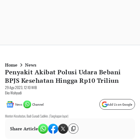
Home
News
Penyakit Akibat Polusi Udara Bebani
BPJS Kesehatan Hingga Rp10 Triliun
29 Agu 2023, 12:10 WIB
Eko Wahyudi
News
Channel
Add Us on Google
Menteri Kesehatan, Budi Gunadi Sadikin. (Tangkapan layar)
Share Article