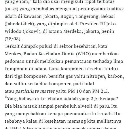
yang enam,” kata dia usai mengikuti rapat terbatas
(ratas) yang membahas mengenai peningkatan kualitas
udara di kawasan Jakarta, Bogor, Tangerang, Bekasi
(Jabodetabek), yang dipimpin oleh Presiden RI Joko
Widodo (Jokowi), di Istana Merdeka, Jakarta, Senin
(28/08).
Terkait dampak polusi di sektor kesehatan, kata
Menkes, Badan Kesehatan Dunia (WHO) memberikan
pedoman untuk melakukan pemantauan terhadap lima
komponen di udara. Lima komponen tersebut terdiri
dari tiga komponen bersifat gas yaitu nitrogen, karbon,
dan sulfur serta dua komponen partikulat
atau
particulate matter
yaitu PM 10 dan PM 2,5.
“Yang bahaya di kesehatan adalah yang 2,5. Kenapa?
Dia bisa masuk sampai pembuluh alveoli di paru. Itu
yang menyebabkan kenapa pneumonia itu terjadi. Itu
sebabnya kalau di kesehatan memang kita melihatnya
di PM 2,5 karena ini yang bisa masuk sampai dalam