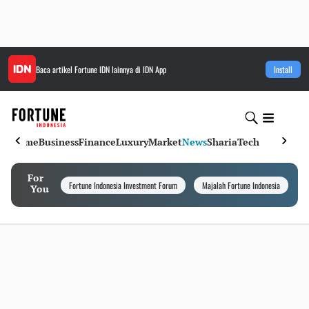
Baca artikel
Fortune IDN
lainnya di IDN App
Install
Home
Business
Finance
Luxury
Market
News
Sharia
Tech
For
Fortune Indonesia Investment Forum
Majalah Fortune Indonesia
I
You