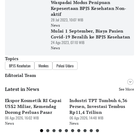
Waspadai Modus Penipuan
Kepesertaan BPJS Kesehatan Non-
aktif
28 Jul 2023, 10:07 WIB
News
Mulai 1 September, Biaya Pasien
Covid-19 Beralih ke BPJS Kesehatan
24 Agu 2023, 07:10 WIB
News
Topics
BPJS Kesehatan
Menkes
Polusi Udara
Editorial Team
Latest in News
Editor
See More
Bonardo Maulana
Ekspor Kosmetik RI Capai
Industri TPT Tumbuh 6,36
P
Editor
US$2 Miliar, Kemendag
Persen, Investasi Tembus
5,
Eko Wahyudi
Dorong Perluas Pasar
Rp11,4 Triliun
S
06 Agu 2026, 16:02 WIB
06 Agu 2026, 14:48 WIB
06 
News
News
Ne