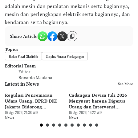
adalah mesin dan peralatan mekanis serta bagiannya,
mesin dan perlengkapan elektrik serta bagiannya, dan
kendaraan serta bagiannya.
Share Article
Topics
Badan Pusat Statistik
Surplus Neraca Perdagangan
Editorial Team
Editor
Bonardo Maulana
Latest in News
See More
Regulasi Pencemaran
Cadangan Devisa Juli 2026
S
Udara Usang, DPRD DKI
Menyusut karena Digerus
B
Jakarta Didorong
Utang dan Intervensi
Ta
Prioritaskan Revisi Perda
07 Agu 2026, 21:38 WIB
Rupiah
07 Agu 2026, 16:22 WIB
P
07 
News
News
Ne