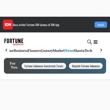
Baca artikel
Fortune IDN
lainnya di IDN App
Install
Home
Business
Finance
Luxury
Market
News
Sharia
Tech
For
Fortune Indonesia Investment Forum
Majalah Fortune Indonesia
I
You