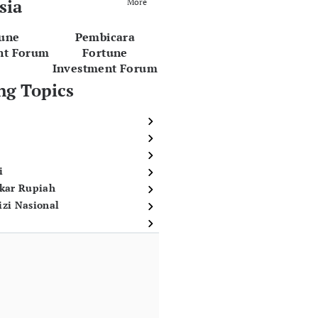
sia
More
tune
Pembicara
nt Forum
Fortune
Investment Forum
ng Topics
i
ukar Rupiah
izi Nasional