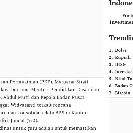
Indone
For
Investme
Trendi
1
.
Dolar
2
.
Rupiah
3
.
IHSG
4
.
Investas
5
.
Nilai T
an Permukiman (PKP), Maruarar Sirait
6
.
Badan G
kusi bersama Menteri Pendidikan Dasar dan
7
.
Bitcoin
 Abdul Mu'ti dan Kepala Badan Pusat
ggar Widyasanti terkait rencana
u dan konsolidasi data BPS di Kantor
ri, Jum'at (7/2).
inas untuk guru adalah untuk memastikan