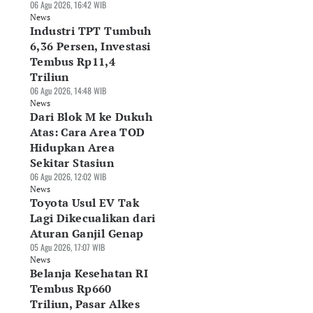
06 Agu 2026, 16:42 WIB
News
Industri TPT Tumbuh
6,36 Persen, Investasi
Tembus Rp11,4
Triliun
06 Agu 2026, 14:48 WIB
News
Dari Blok M ke Dukuh
Atas: Cara Area TOD
sar Alas Kaki RI
DJP Tunda
Indef: Data Center
Hidupkan Area
rpotensi Rp290
Pemungutan PPh E-
Berpotensi Jadi
Sekitar Stasiun
iliun, Industri
Commerce, Pajak
Motor Baru
06 Agu 2026, 12:02 WIB
nta Deregulasi
Seller Batal
Pertumbuhan
News
Agu 2026, 10:41 WIB
Dipotong
Ekonomi RI
Toyota Usul EV Tak
ws
07 Agu 2026, 07:58 WIB
06 Agu 2026, 19:30 WIB
Lagi Dikecualikan dari
News
News
Aturan Ganjil Genap
05 Agu 2026, 17:07 WIB
News
Belanja Kesehatan RI
Tembus Rp660
Triliun, Pasar Alkes