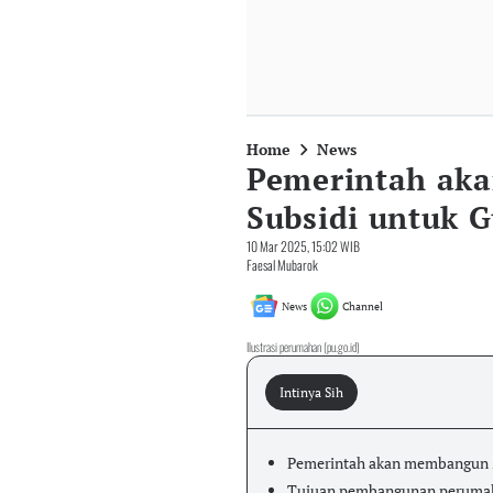
Home
News
Pemerintah ak
Subsidi untuk 
10 Mar 2025, 15:02 WIB
Faesal Mubarok
News
Channel
Ilustrasi perumahan (pu.go.id)
Intinya Sih
Pemerintah akan membangun 2
Tujuan pembangunan perumahan