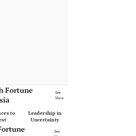
h Fortune
See
sia
More
aces to
Leadership in
est
Uncertainty
Fortune
See