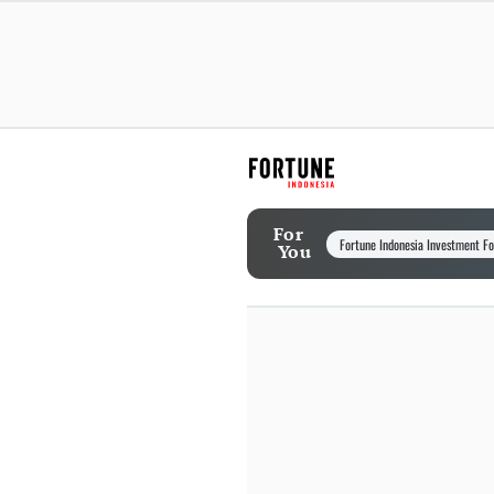
For
Fortune Indonesia Investment F
You