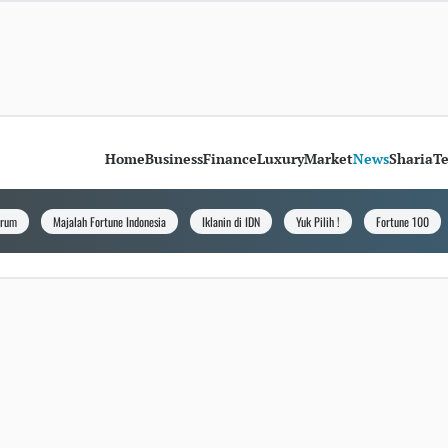
Home
Business
Finance
Luxury
Market
News
Sharia
T
orum
Majalah Fortune Indonesia
Iklanin di IDN
Yuk Pilih !
Fortune 100