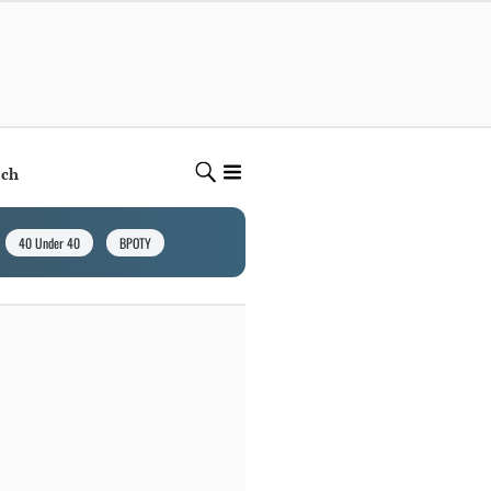
ech
40 Under 40
BPOTY