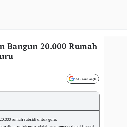
an Bangun 20.000 Rumah
Guru
Add Us on Google
0.000 rumah subsidi untuk guru.
 dinas untuk guru adalah agar mereka dapat tinggal