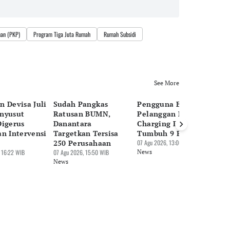
an (PKP)
Program Tiga Juta Rumah
Rumah Subsidi
See More
n Devisa Juli
Sudah Pangkas
Pengguna EV Naik,
Pa
nyusut
Ratusan BUMN,
Pelanggan Home
Be
Digerus
Danantara
Charging PLN
Tr
an Intervensi
Targetkan Tersisa
Tumbuh 9 Persen
Mi
250 Perusahaan
07 Agu 2026, 13:06 WIB
07 
 16:22 WIB
07 Agu 2026, 15:50 WIB
News
Ne
News