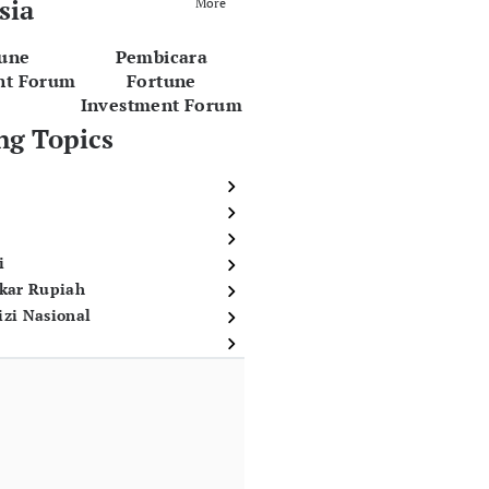
sia
More
tune
Pembicara
nt Forum
Fortune
Investment Forum
ng Topics
i
ukar Rupiah
izi Nasional