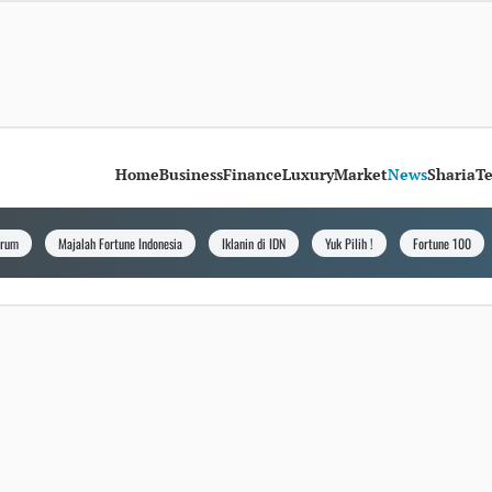
Home
Business
Finance
Luxury
Market
News
Sharia
T
orum
Majalah Fortune Indonesia
Iklanin di IDN
Yuk Pilih !
Fortune 100