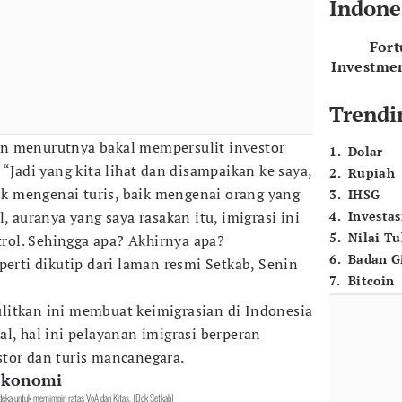
Indone
For
Investme
Trendi
n menurutnya bakal mempersulit investor
1
.
Dolar
 “Jadi yang kita lihat dan disampaikan ke saya,
2
.
Rupiah
aik mengenai turis, baik mengenai orang yang
3
.
IHSG
, auranya yang saya rasakan itu, imigrasi ini
4
.
Investas
5
.
Nilai T
ol. Sehingga apa? Akhirnya apa?
6
.
Badan G
perti dikutip dari laman resmi Setkab, Senin
7
.
Bitcoin
litkan ini membuat keimigrasian di Indonesia
l, hal ini pelayanan imigrasi berperan
stor dan turis mancanegara.
 ekonomi
deka untuk memimpin ratas VoA dan Kitas. (Dok Setkab)