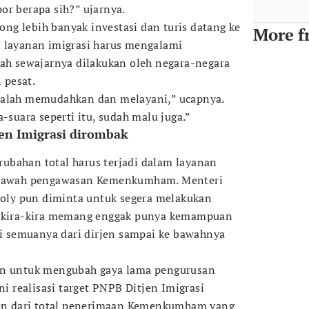
or berapa sih?” ujarnya.
g lebih banyak investasi dan turis datang ke
More f
n layanan imigrasi harus mengalami
dah sewajarnya dilakukan oleh negara-negara
 pesat.
dalah memudahkan dan melayani,” ucapnya.
a-suara seperti itu, sudah malu juga.”
jen Imigrasi dirombak
ubahan total harus terjadi dalam layanan
i bawah pengawasan Kemenkumham. Menteri
ly pun diminta untuk segera melakukan
u kira-kira memang enggak punya kemampuan
nti semuanya dari dirjen sampai ke bawahnya
an untuk mengubah gaya lama pengurusan
ni realisasi target PNPB Ditjen Imigrasi
rsen dari total penerimaan Kemenkumham yang