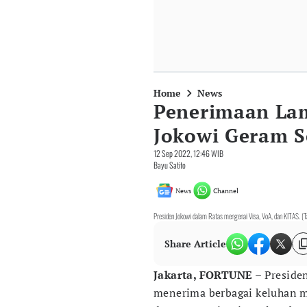
Home
News
Penerimaan Lam
Jokowi Geram S
12 Sep 2022, 12:46 WIB
Bayu Satito
News
Channel
Presiden Jokowi dalam Ratas mengenai Visa, VoA, dan KITAS. (T
Share Article
Jakarta, FORTUNE
– Preside
menerima berbagai keluhan m