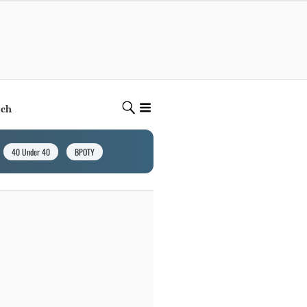
ech
40 Under 40
BPOTY