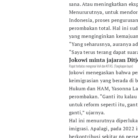
sana. Atau meningkatkan eksp
Menururutnya, untuk mendoron
Indonesia, proses pengurusa
perombakan total. Hal ini su
yang menginginkan kemajuan
“Yang seharusnya, auranya a
“Saya terus terang dapat suar
Jokowi minta jajaran Dit
Rapat terbatas mengenai VoA dan KITAS. (Tangkapan layar)
Jokowi menegaskan bahwa per
keimigrasian yang berada d
Hukum dan HAM, Yasonna Lao
perombakan. “Ganti itu kala
untuk reform seperti itu, ga
ganti,” ujarnya.
Hal ini menurutnya diperluk
imigrasi. Apalagi, pada 2022 i
berkontribusi sekitar 66 pe