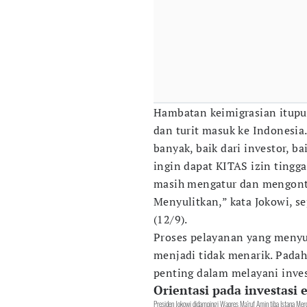
Hambatan keimigrasian itupu
dan turit masuk ke Indonesia.
banyak, baik dari investor, b
ingin dapat KITAS izin tinggal
masih mengatur dan mengontr
Menyulitkan,” kata Jokowi, se
(12/9).
Proses pelayanan yang menyu
menjadi tidak menarik. Padaha
penting dalam melayani inve
Orientasi pada investasi
Presiden Jokowi didampingi Wapres Ma’ruf Amin tiba Istana Mer