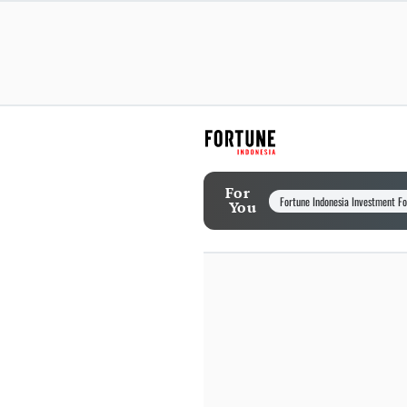
For
Fortune Indonesia Investment F
You