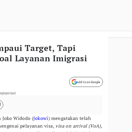
paui Target, Tapi
oal Layanan Imigrasi
Add Us on Google
angkapan layar)
n Joko Widodo (
Jokowi
) mengatakan telah
engenai pelayanan visa,
visa on arrival (VoA),