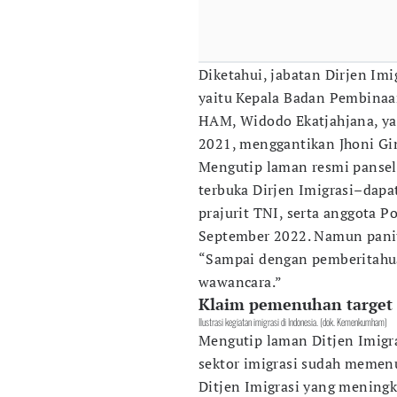
Diketahui, jabatan Dirjen Imi
yaitu Kepala Badan Pembina
HAM, Widodo Ekatjahjana, ya
2021, menggantikan Jhoni Gi
Mengutip laman resmi pansel
terbuka Dirjen Imigrasi–dapat
prajurit TNI, serta anggota 
September 2022. Namun pan
“Sampai dengan pemberitahua
wawancara.”
Klaim pemenuhan target
Ilustrasi kegiatan imigrasi di Indonesia. (dok. Kemenkumham)
Mengutip laman Ditjen Imig
sektor imigrasi sudah memenu
Ditjen Imigrasi yang meningk