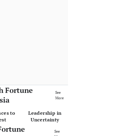
h Fortune
See
sia
More
aces to
Leadership in
est
Uncertainty
Fortune
See