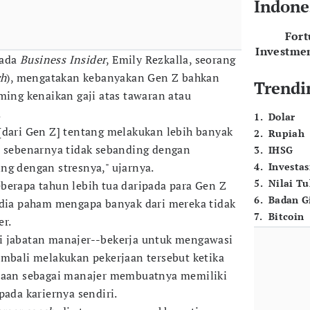
Indone
For
Investme
pada
Business Insider
, Emily Rezkalla, seorang
ch
), mengatakan kebanyakan Gen Z bahkan
Trendi
ming kenaikan gaji atas tawaran atau
.
1
.
Dolar
[dari Gen Z] tentang melakukan lebih banyak
2
.
Rupiah
, sebenarnya tidak sebanding dengan
3
.
IHSG
ng dengan stresnya," ujarnya.
4
.
Investas
5
.
Nilai T
berapa tahun lebih tua daripada para Gen Z
6
.
Badan G
 dia paham mengapa banyak dari mereka tidak
7
.
Bitcoin
er.
i jabatan manajer--bekerja untuk mengawasi
embali melakukan pekerjaan tersebut ketika
rjaan sebagai manajer membuatnya memiliki
pada kariernya sendiri.