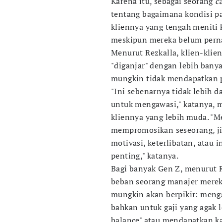
Karena itu, sebagai seorang
c
tentang bagaimana kondisi pa
kliennya yang tengah meniti
meskipun mereka belum pern
Menurut Rezkalla, klien-klie
"diganjar" dengan lebih banya
mungkin tidak mendapatkan 
"Ini sebenarnya tidak lebih 
untuk mengawasi," katanya, m
kliennya yang lebih muda. "M
mempromosikan seseorang, j
motivasi, keterlibatan, atau i
penting," katanya.
Bagi banyak Gen Z, menurut 
beban seorang manajer mereka 
mungkin akan berpikir: meng
bahkan untuk gaji yang agak l
balance" atau mendapatkan k