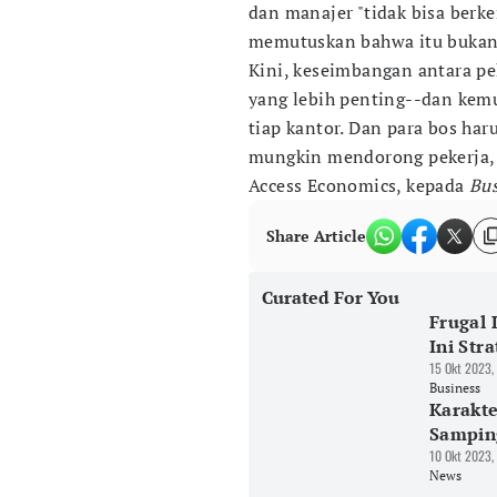
dan manajer "tidak bisa berk
memutuskan bahwa itu bukan j
Kini, keseimbangan antara p
yang lebih penting--dan ke
tiap kantor. Dan para bos har
mungkin mendorong pekerja, k
Access Economics, kepada
Bus
Share Article
Curated For You
Frugal 
Ini Stra
15 Okt 2023,
Business
Karakte
Sampin
10 Okt 2023,
News