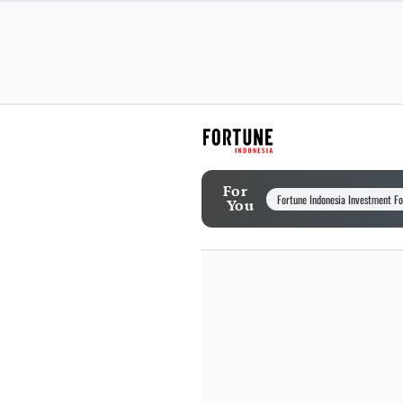
For
Fortune Indonesia Investment F
You