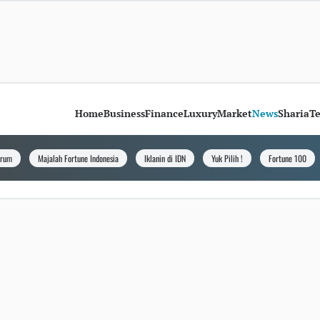
Home
Business
Finance
Luxury
Market
News
Sharia
T
orum
Majalah Fortune Indonesia
Iklanin di IDN
Yuk Pilih !
Fortune 100