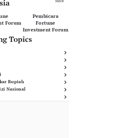
sia
More
tune
Pembicara
nt Forum
Fortune
Investment Forum
ng Topics
i
ukar Rupiah
izi Nasional