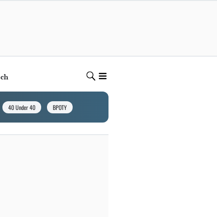
ech
40 Under 40
BPOTY