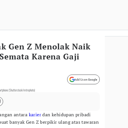
k Gen Z Menolak Naik
 Semata Karena Gaji
Add Us on Google
artphone (Shutterstock/imtmphoto)
angan antara
karier
dan kehidupan pribadi
buat banyak Gen Z berpikir ulang atas tawaran