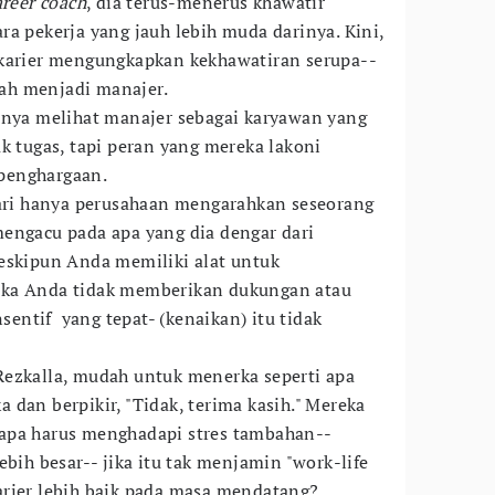
areer coach
, dia terus-menerus khawatir
ra pekerja yang jauh lebih muda darinya. Kini,
 karier mengungkapkan kekhawatiran serupa--
ah menjadi manajer.
nnya melihat manajer sebagai karyawan yang
k tugas, tapi peran yang mereka lakoni
penghargaan.
dari hanya perusahaan mengarahkan seseorang
engacu pada apa yang dia dengar dari
eskipun Anda memiliki alat untuk
ika Anda tidak memberikan dukungan atau
nsentif yang tepat- (kenaikan) itu tidak
Rezkalla, mudah untuk menerka seperti apa
dan berpikir, "Tidak, terima kasih." Mereka
apa harus menghadapi stres tambahan--
ebih besar-- jika itu tak menjamin "work-life
arier lebih baik pada masa mendatang?