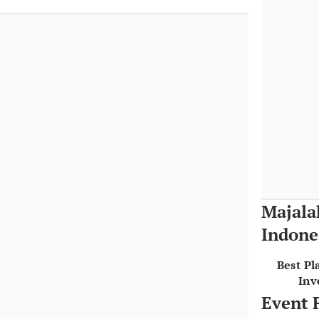
Majala
Indone
Best Pl
Inv
Event 