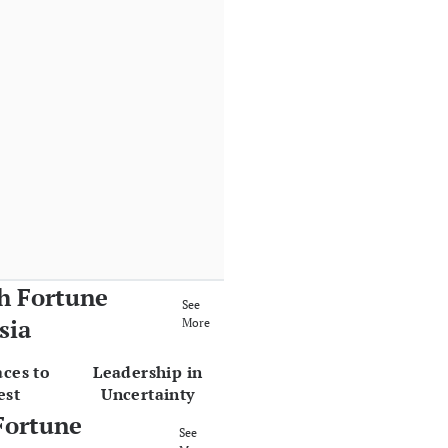
h Fortune
See
sia
More
aces to
Leadership in
est
Uncertainty
Fortune
See