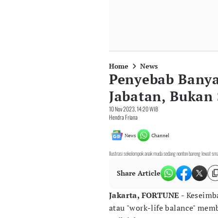
Home
News
Penyebab Banya
Jabatan, Bukan
10 Nov 2023, 14:20 WIB
Hendra Friana
News
Channel
Ilustrasi sekelompok anak muda sedang nonton bareng lewat sm
Share Article
Jakarta, FORTUNE -
Keseimb
atau "work-life balance" mem