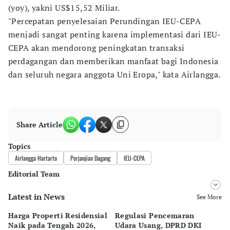
(yoy), yakni US$15,52 Miliar.
"Percepatan penyelesaian Perundingan IEU-CEPA
menjadi sangat penting karena implementasi dari IEU-
CEPA akan mendorong peningkatan transaksi
perdagangan dan memberikan manfaat bagi Indonesia
dan seluruh negara anggota Uni Eropa," kata Airlangga.
Share Article
Topics
Airlangga Hartarto
Perjanjian Dagang
IEU-CEPA
Editorial Team
Latest in News
Editor
See More
Bonardo Maulana
Harga Properti Residensial
Regulasi Pencemaran
Ca
Editor
Naik pada Tengah 2026,
Udara Usang, DPRD DKI
Me