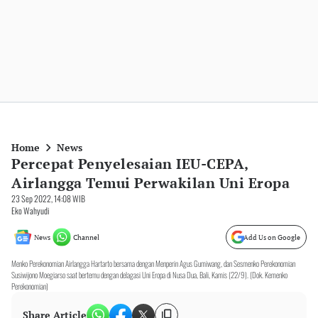
Home
News
Percepat Penyelesaian IEU-CEPA,
Airlangga Temui Perwakilan Uni Eropa
23 Sep 2022, 14:08 WIB
Eko Wahyudi
News
Channel
Add Us on Google
Menko Perekonomian Airlangga Hartarto bersama dengan Menperin Agus Gumiwang, dan Sesmenko Perekonomian
Susiwijono Moegiarso saat bertemu dengan delagasi Uni Eropa di Nusa Dua, Bali, Kamis (22/9). (Dok. Kemenko
Perekonomian)
Share Article