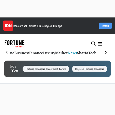
Baca artikel
Fortune IDN
lainnya di IDN App
Install
Home
Business
Finance
Luxury
Market
News
Sharia
Tech
For
Fortune Indonesia Investment Forum
Majalah Fortune Indonesia
I
You