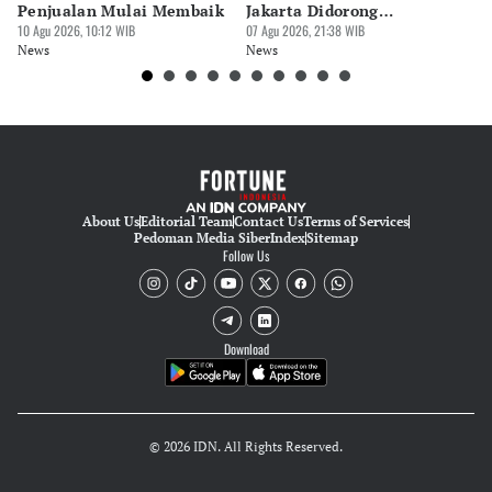
Eko Wahyudi
Penjualan Mulai Membaik
Jakarta Didorong
Ut
10 Agu 2026, 10:12 WIB
Prioritaskan Revisi Perda
07 Agu 2026, 21:38 WIB
R
07 
News
News
Ne
About Us
Editorial Team
Contact Us
Terms of Services
Pedoman Media Siber
Index
Sitemap
Follow Us
Download
© 2026 IDN. All Rights Reserved.