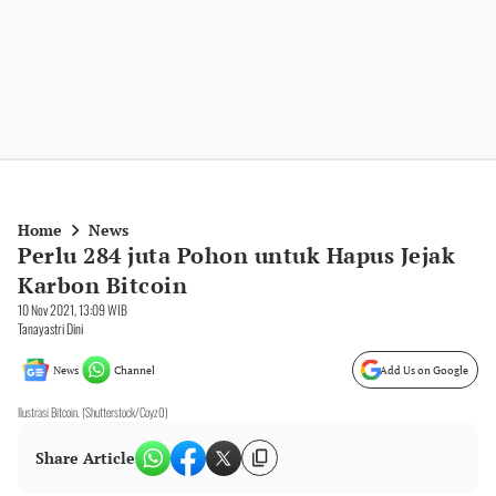
Home
News
Perlu 284 juta Pohon untuk Hapus Jejak
Karbon Bitcoin
10 Nov 2021, 13:09 WIB
Tanayastri Dini
News
Channel
Add Us on Google
Ilustrasi Bitcoin. (Shutterstock/Coyz0)
Share Article