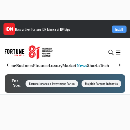
Baca artikel
Fortune IDN
lainnya di IDN App
Install
Home
Business
Finance
Luxury
Market
News
Sharia
Tech
For
Fortune Indonesia Investment Forum
Majalah Fortune Indonesia
I
You