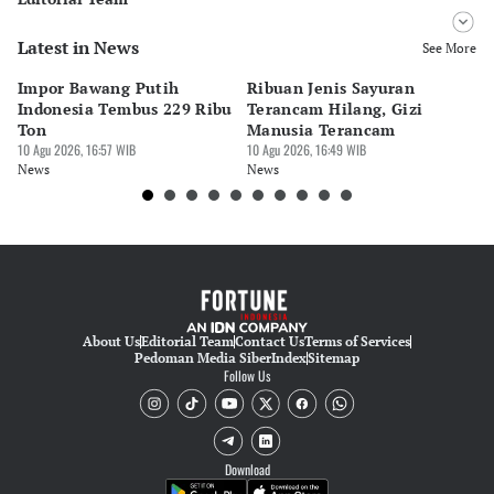
Latest in News
Editor
See More
Bonardo Maulana
Impor Bawang Putih
Ribuan Jenis Sayuran
Ke
Editor
Indonesia Tembus 229 Ribu
Terancam Hilang, Gizi
Di
Tanayastri Dini
Ton
Manusia Terancam
Tr
10 Agu 2026, 16:57 WIB
10 Agu 2026, 16:49 WIB
10 
News
News
Ne
About Us
Editorial Team
Contact Us
Terms of Services
Pedoman Media Siber
Index
Sitemap
Follow Us
Download