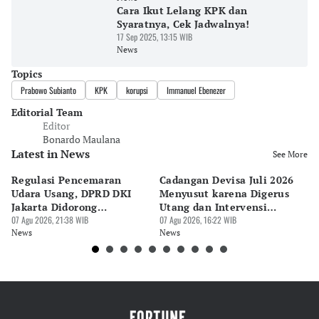
Cara Ikut Lelang KPK dan
Syaratnya, Cek Jadwalnya!
17 Sep 2025, 13:15 WIB
News
Topics
Prabowo Subianto
KPK
korupsi
Immanuel Ebenezer
Editorial Team
Editor
Bonardo Maulana
Latest in News
See More
Regulasi Pencemaran
Cadangan Devisa Juli 2026
S
Udara Usang, DPRD DKI
Menyusut karena Digerus
B
Jakarta Didorong
Utang dan Intervensi
Ta
Prioritaskan Revisi Perda
07 Agu 2026, 21:38 WIB
Rupiah
07 Agu 2026, 16:22 WIB
P
07 
News
News
Ne