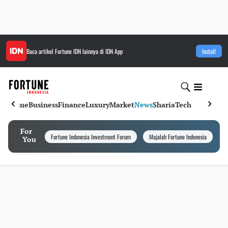
Baca artikel
Fortune IDN
lainnya di IDN App
Install
Home
Business
Finance
Luxury
Market
News
Sharia
Tech
For
Fortune Indonesia Investment Forum
Majalah Fortune Indonesia
I
You