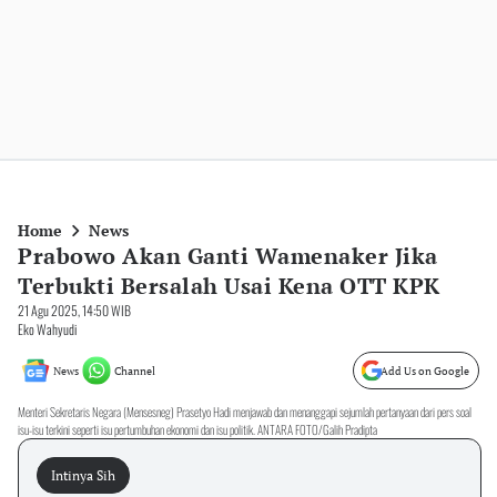
Home
News
Prabowo Akan Ganti Wamenaker Jika
Terbukti Bersalah Usai Kena OTT KPK
21 Agu 2025, 14:50 WIB
Eko Wahyudi
News
Channel
Add Us on Google
Menteri Sekretaris Negara (Mensesneg) Prasetyo Hadi menjawab dan menanggapi sejumlah pertanyaan dari pers soal
isu-isu terkini seperti isu pertumbuhan ekonomi dan isu politik. ANTARA FOTO/Galih Pradipta
Intinya Sih