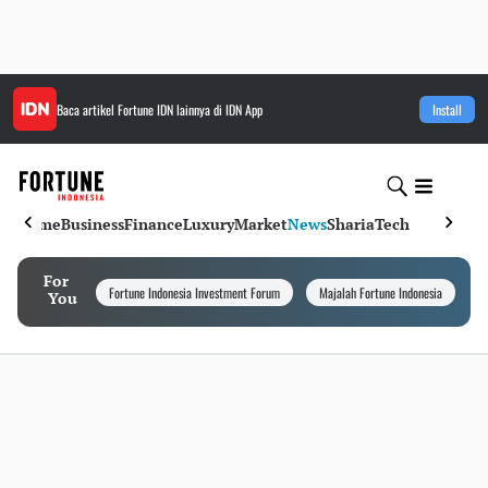
Baca artikel
Fortune IDN
lainnya di IDN App
Install
Home
Business
Finance
Luxury
Market
News
Sharia
Tech
For
Fortune Indonesia Investment Forum
Majalah Fortune Indonesia
I
You