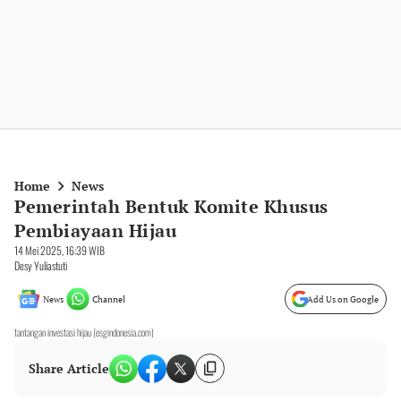
Home
News
Pemerintah Bentuk Komite Khusus
Pembiayaan Hijau
14 Mei 2025, 16:39 WIB
Desy Yuliastuti
News
Channel
Add Us on Google
tantangan investasi hijau (esgindonesia.com)
Share Article