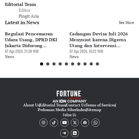
Editorial Team
Editor
Pingit Aria
Latest in News
See More
Regulasi Pencemaran
Cadangan Devisa Juli 2026
S
Udara Usang, DPRD DKI
Menyusut karena Digerus
B
Jakarta Didorong
Utang dan Intervensi
Ta
Prioritaskan Revisi Perda
07 Agu 2026, 21:38 WIB
Rupiah
07 Agu 2026, 16:22 WIB
P
07 
News
News
Ne
About Us
Editorial Team
Contact Us
Terms of Services
Pedoman Media Siber
Index
Sitemap
Follow Us