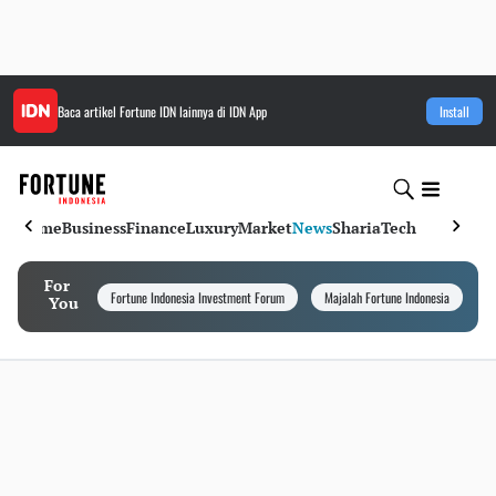
Baca artikel
Fortune IDN
lainnya di IDN App
Install
Home
Business
Finance
Luxury
Market
News
Sharia
Tech
For
Fortune Indonesia Investment Forum
Majalah Fortune Indonesia
I
You