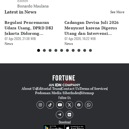
Editor
Bonardo Maulana
Latest in News
See More
Regulasi Pencemaran
Cadangan Devisa Juli 2026
S
Udara Usang, DPRD DKI
Menyusut karena Digerus
B
Jakarta Didorong
Utang dan Intervensi
Ta
Prioritaskan Revisi Perda
07 Agu 2026, 21:38 WIB
Rupiah
07 Agu 2026, 16:22 WIB
P
07 
News
News
Ne
About Us
Editorial Team
Contact Us
Terms of Services
Pedoman Media Siber
Index
Sitemap
Follow Us
Download