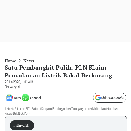
Home
News
Satu Pembangkit Pulih, PLN Klaim
Pemadaman Listrik Bakal Berkurang
22 Jun 2026, 11:01 WIB
Eko Wahyudi
News
Channel
Add Us on Google
Ilustrasi : Foto udara PLTU Paiton di Kabupaten Probolinggo, Jawa Timur yang memasok kelistrikan sistem Jawa-
Madura-Bali. (Dok. PLN)
Intinya Sih