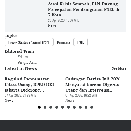
Atasi Krisis Sampah, PLN Dukung
Percepatan Pembangunan PSEL di
3 Kota
26 Apr 2026, 15:07 WIB
News
Topics
Proyek Strategis Nasional (PSN)
Danantara
PSEL
Editorial Team
Editor
Pingit Aria
Latest in News
See More
Regulasi Pencemaran
Cadangan Devisa Juli 2026
S
Udara Usang, DPRD DKI
Menyusut karena Digerus
B
Jakarta Didorong
Utang dan Intervensi
Ta
Prioritaskan Revisi Perda
07 Agu 2026, 21:38 WIB
Rupiah
07 Agu 2026, 16:22 WIB
P
07 
News
News
Ne