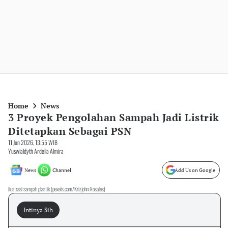
Home
News
3 Proyek Pengolahan Sampah Jadi Listrik
Ditetapkan Sebagai PSN
11 Jun 2026, 13:55 WIB
Yuswialdyth Ardelia Almira
News
Channel
Add Us on Google
ilustrasi sampah plastik (pexels.com/Krizjohn Rosales)
Intinya Sih