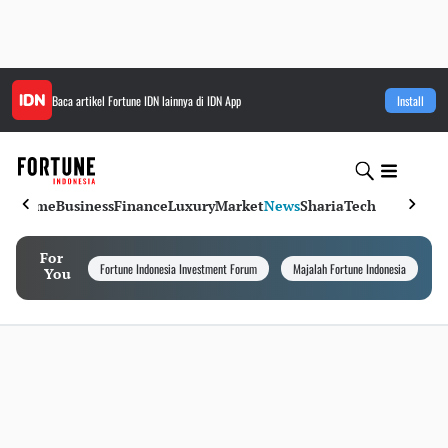
Baca artikel
Fortune IDN
lainnya di IDN App
Install
Home
Business
Finance
Luxury
Market
News
Sharia
Tech
For
Fortune Indonesia Investment Forum
Majalah Fortune Indonesia
I
You