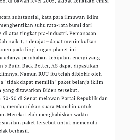
en. di bawah level 2005, akibat kenaikan emisi
cara substansial, kata para ilmuwan iklim
menghentikan suhu rata-rata bumi dari
 di atas tingkat pra-industri. Pemanasan
udah naik 1,1 derajat—dapat menimbulkan
nen pada lingkungan planet ini.
a adanya perubahan kebijakan energi yang
's Build Back Better, AS dapat dipastikan
klimnya. Namun RUU itu telah diblokir oleh
 “tidak dapat memilih” paket belanja iklim
un yang ditawarkan Biden tersebut.
 50-50 di Senat melawan Partai Republik dan
ntu, membutuhkan suara Manchin untuk
an. Mereka telah menghabiskan waktu
siasikan paket tersebut untuk memenuhi
dak berhasil.
n