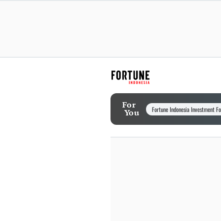
For
Fortune Indonesia Investment F
You