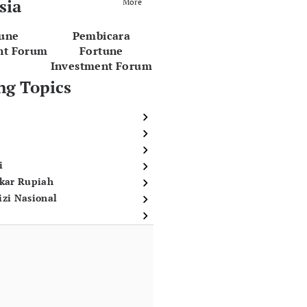
sia
More
tune
Pembicara
nt Forum
Fortune
Investment Forum
ng Topics
i
ukar Rupiah
izi Nasional