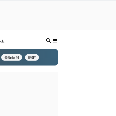
ech
40 Under 40
BPOTY