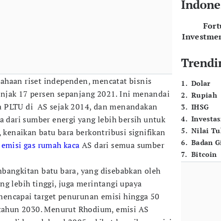
Indone
For
Investme
Trendi
ahaan riset independen, mencatat bisnis
1
.
Dolar
njak 17 persen sepanjang 2021. Ini menandai
2
.
Rupiah
a PLTU di AS sejak 2014, dan menandakan
3
.
IHSG
a dari sumber energi yang lebih bersih untuk
4
.
Investas
5
.
Nilai T
, kenaikan batu bara berkontribusi signifikan
6
.
Badan G
n
emisi gas rumah kaca
AS dari semua sumber
7
.
Bitcoin
bangkitan batu bara, yang disebabkan oleh
ng lebih tinggi, juga merintangi upaya
encapai target penurunan emisi hingga 50
 tahun 2030. Menurut Rhodium, emisi AS