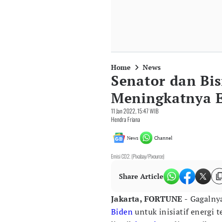
Home
News
Senator dan Bis
Meningkatnya E
11 Jan 2022, 15:47 WIB
Hendra Friana
News
Channel
Emisi CO2. (Pixabay/Pixource)
Share Article
Jakarta, FORTUNE -
Gagalny
Biden
untuk inisiatif energi