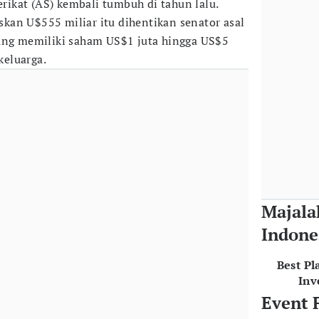
rikat (AS) kembali tumbuh di tahun lalu.
an U$555 miliar itu dihentikan senator asal
yang memiliki saham US$1 juta hingga US$5
keluarga.
Majala
Indone
Best Pl
Inv
Event 