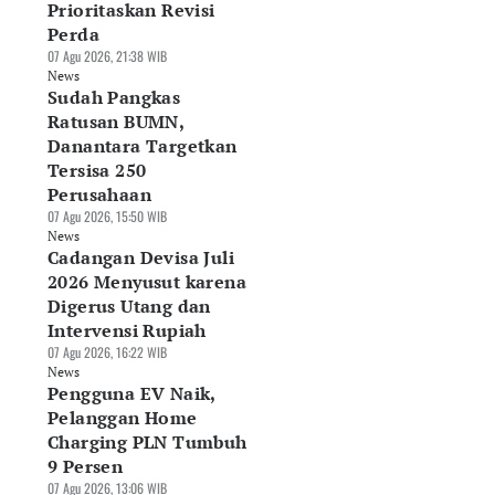
Prioritaskan Revisi
Perda
07 Agu 2026, 21:38 WIB
News
Sudah Pangkas
Ratusan BUMN,
Danantara Targetkan
Tersisa 250
Perusahaan
07 Agu 2026, 15:50 WIB
News
Cadangan Devisa Juli
sar Alas Kaki RI
DJP Tunda
Indef: Data Center
2026 Menyusut karena
rpotensi Rp290
Pemungutan PPh E-
Berpotensi Jadi
Digerus Utang dan
iliun, Industri
Commerce, Pajak
Motor Baru
Intervensi Rupiah
nta Deregulasi
Seller Batal
Pertumbuhan
Agu 2026, 10:41 WIB
07 Agu 2026, 16:22 WIB
Dipotong
Ekonomi RI
ws
News
07 Agu 2026, 07:58 WIB
06 Agu 2026, 19:30 WIB
Pengguna EV Naik,
News
News
Pelanggan Home
Charging PLN Tumbuh
9 Persen
07 Agu 2026, 13:06 WIB