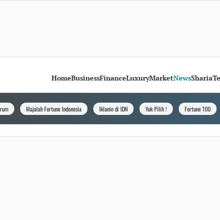
Home
Business
Finance
Luxury
Market
News
Sharia
T
orum
Majalah Fortune Indonesia
Iklanin di IDN
Yuk Pilih !
Fortune 100