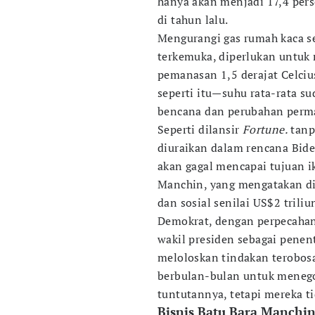
hanya akan menjadi 17,4 pers
di tahun lalu.
Mengurangi gas rumah kaca se
terkemuka, diperlukan untuk 
pemanasan 1,5 derajat Celcius
seperti itu—suhu rata-rata s
bencana dan perubahan perma
Seperti dilansir
Fortune.
tanp
diuraikan dalam rencana Biden
akan gagal mencapai tujuan i
Manchin, yang mengatakan dia
dan sosial senilai US$2 trili
Demokrat, dengan perpecahan
wakil presiden sebagai pene
meloloskan tindakan terobos
berbulan-bulan untuk menego
tuntutannya, tetapi mereka ti
Bisnis Batu Bara Manchi