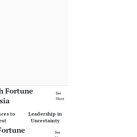
h Fortune
See
sia
More
aces to
Leadership in
est
Uncertainty
Fortune
See