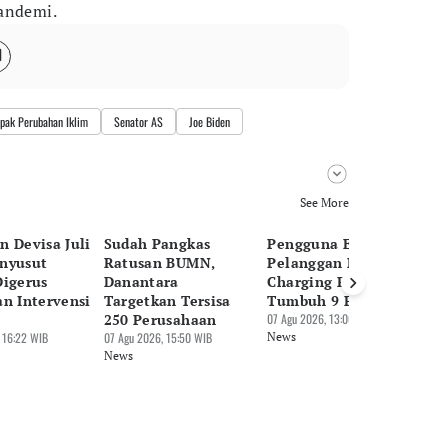
pandemi.
pak Perubahan Iklim
Senator AS
Joe Biden
See More
n Devisa Juli
Sudah Pangkas
Pengguna EV Naik,
Pa
nyusut
Ratusan BUMN,
Pelanggan Home
Be
Digerus
Danantara
Charging PLN
Tr
an Intervensi
Targetkan Tersisa
Tumbuh 9 Persen
Mi
250 Perusahaan
07 Agu 2026, 13:06 WIB
07 
 16:22 WIB
07 Agu 2026, 15:50 WIB
News
Ne
News