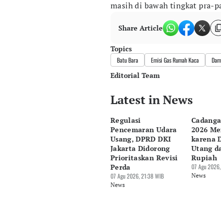
masih di bawah tingkat pra-
Share Article
Topics
Batu Bara
Emisi Gas Rumah Kaca
Dam
Editorial Team
Latest in News
Editor
Pingit Aria
Regulasi
Cadanga
Editor
Pencemaran Udara
2026 Me
Hendra Friana
Usang, DPRD DKI
karena 
Jakarta Didorong
Utang d
Prioritaskan Revisi
Rupiah
Perda
07 Agu 2026,
07 Agu 2026, 21:38 WIB
News
News