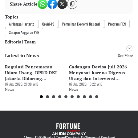
Share Article
Topics
Airlangga Hartarto
Covid-19
Pemulihan Ekonomi Nasional
Program PEN
Serapan Anggaran PEN
Editorial Team
Latest in News
Editor
See More
Bonardo Maulana
Regulasi Pencemaran
Cadangan Devisa Juli 2026
S
Editor
Udara Usang, DPRD DKI
Menyusut karena Digerus
B
Hendra Friana
Jakarta Didorong
Utang dan Intervensi
Ta
Prioritaskan Revisi Perda
07 Agu 2026, 21:38 WIB
Rupiah
07 Agu 2026, 16:22 WIB
P
07 
News
News
Ne
About Us
Editorial Team
Contact Us
Terms of Services