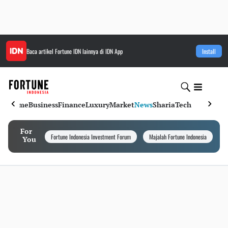
Baca artikel
Fortune IDN
lainnya di IDN App
Install
Home
Business
Finance
Luxury
Market
News
Sharia
Tech
For
Fortune Indonesia Investment Forum
Majalah Fortune Indonesia
I
You