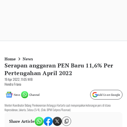
Home
News
Serapan anggaran PEN Baru 11,6% Per
Pertengahan April 2022
19 Apr 2022, 11:05 WIB
Hendra Friana
News
Channel
Add Us on Google
Menteri Koordinator Bidang Perekonomian Airlangga Hartarto saat menyampaikan keterangan pers di Istana
Kepresidenan, Jakarta, Selasa (5/4). (Dok. BPMI Setpres/Rusman)
Share Article