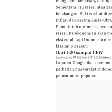
mengalami kenaikan, dari Rp
Sementara, isu resesi atau 
belakangan. Hal tersebut dipe
inflasi dan perang Rusia-Ukra
Pemerintah optimistis pere
resesi. Perekonomian akan m
eksternal, tapi Indonesia m
kisaran 5 persen.
Dari G20 sampai CFW
Jokowi menyambut PM Rishi Sunak, di KTT G20, Bali Indonesi
Laporan Google ikut menemuk
perhatian masyarakat Indones
pencarian terpopuler.