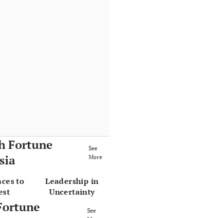
h Fortune
See
sia
More
aces to
Leadership in
est
Uncertainty
Fortune
See