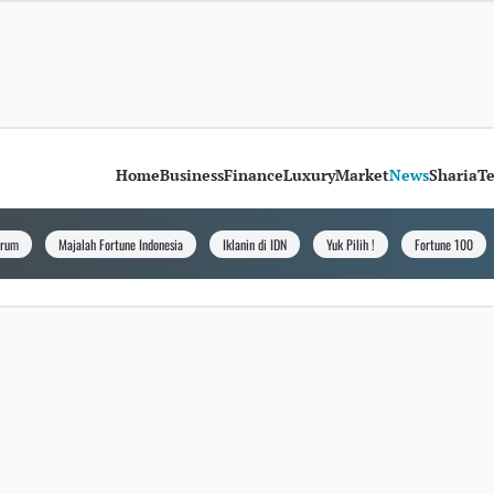
Home
Business
Finance
Luxury
Market
News
Sharia
T
orum
Majalah Fortune Indonesia
Iklanin di IDN
Yuk Pilih !
Fortune 100