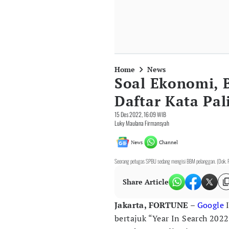
Home
News
Soal Ekonomi, 
Daftar Kata Pal
15 Des 2022, 16:09 WIB
Luky Maulana Firmansyah
News
Channel
Seorang petugas SPBU sedang mengisi BBM pelanggan. (Dok. 
Share Article
Jakarta, FORTUNE –
Google
I
bertajuk “Year In Search 2022”