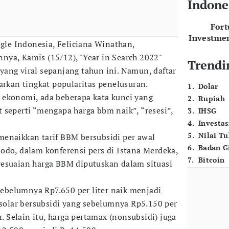
Indone
For
Investme
e Indonesia, Feliciana Winathan,
ya, Kamis (15/12), "Year in Search 2022"
Trendi
ang viral sepanjang tahun ini. Namun, daftar
arkan tingkat popularitas penelusuran.
1
.
Dolar
 ekonomi, ada beberapa kata kunci yang
2
.
Rupiah
 seperti “mengapa harga bbm naik”, “resesi”,
3
.
IHSG
4
.
Investas
5
.
Nilai T
enaikkan tarif BBM bersubsidi per awal
6
.
Badan G
odo, dalam konferensi pers di Istana Merdeka,
7
.
Bitcoin
yesuaian harga BBM diputuskan dalam situasi
 sebelumnya Rp7.650 per liter naik menjadi
 solar bersubsidi yang sebelumnya Rp5.150 per
r. Selain itu, harga pertamax (nonsubsidi) juga