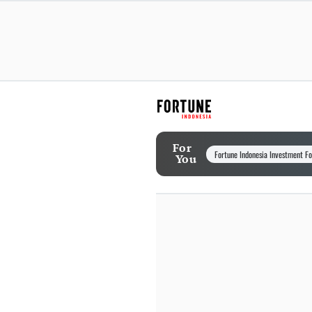
For
Fortune Indonesia Investment F
You