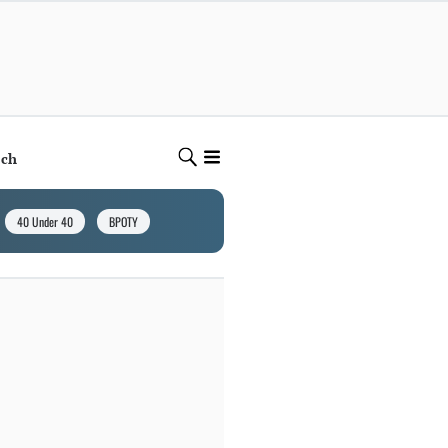
ech
40 Under 40
BPOTY