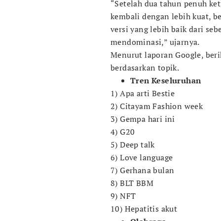
“Setelah dua tahun penuh ke
kembali dengan lebih kuat, b
versi yang lebih baik dari se
mendominasi,” ujarnya.
Menurut laporan Google, beri
berdasarkan topik.
Tren Keseluruhan
1) Apa arti Bestie
2) Citayam Fashion week
3) Gempa hari ini
4) G20
5) Deep talk
6) Love language
7) Gerhana bulan
8) BLT BBM
9) NFT
10) Hepatitis akut