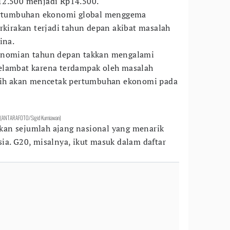
12.500 menjadi Rp14.500.
pertumbuhan ekonomi global menggema
rkirakan terjadi tahun depan akibat masalah
ina.
konomian tahun depan takkan mengalami
elambat karena terdampak oleh masalah
asih akan mencetak pertumbuhan ekonomi pada
a. (ANTARAFOTO/Sigid Kurniawan)
an sejumlah ajang nasional yang menarik
ia. G20, misalnya, ikut masuk dalam daftar