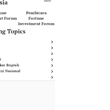
sia
More
tune
Pembicara
nt Forum
Fortune
Investment Forum
ng Topics
i
ukar Rupiah
izi Nasional