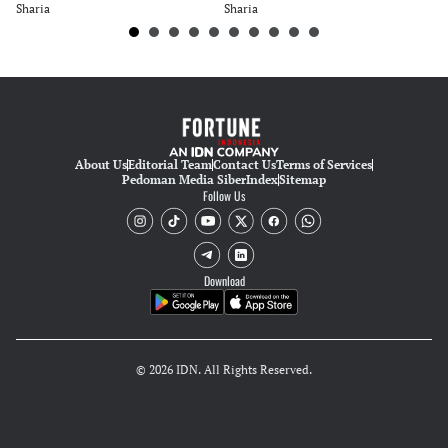
Sharia
Sharia
Sh
About Us
Editorial Team
Contact Us
Terms of Services
Pedoman Media Siber
Index
Sitemap
Follow Us
Download
© 2026 IDN. All Rights Reserved.