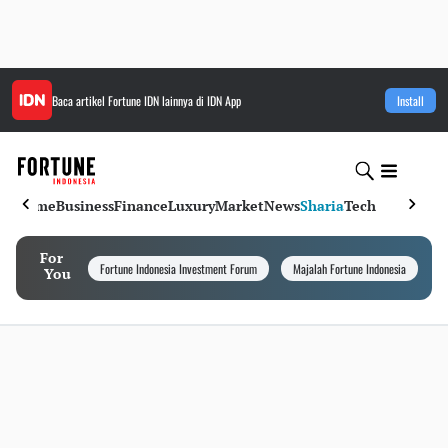
Baca artikel
Fortune IDN
lainnya di IDN App
Install
Home
Business
Finance
Luxury
Market
News
Sharia
Tech
For
Fortune Indonesia Investment Forum
Majalah Fortune Indonesia
I
You