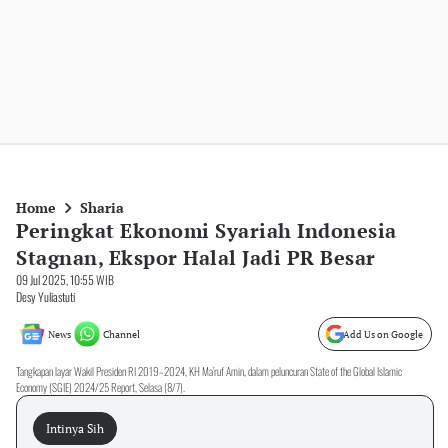
Home
Sharia
Peringkat Ekonomi Syariah Indonesia
Stagnan, Ekspor Halal Jadi PR Besar
09 Jul 2025, 10:55 WIB
Desy Yuliastuti
News
Channel
Add Us on Google
Tangkapan layar Wakil Presiden RI 2019–2024, KH Ma’ruf Amin, dalam peluncuran State of the Global Islamic
Economy (SGIE) 2024/25 Report, Selasa (8/7).
Intinya Sih