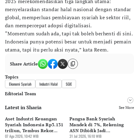
2025 merekomendasikan tiga langkah utama:
menyelaraskan standar halal nasional dengan standar
global, memperluas pembiayaan syariah ke sektor riil,
dan mempercepat adopsi digitalisasi.
“Momentum sudah ada, tapi tak boleh berhenti di sini.
Indonesia punya potensi besar untuk menjadi pemain
utama, tapi itu perlu aksi nyata,” kata Reem.
Share Article
Topics
Ekonomi Syariah
Industri Halal
SGIE
Editorial Team
Latest in Sharia
Editor
See More
Pingit Aria
Aset Industri Keuangan
Pangsa Bank Syariah
MU
Editor
Syariah Indonesia Rp3.131
Mandek di 7%, Rekening
Kr
Bonardo Maulana
triliun, Tembus Rekor
ASN Dibidik Jadi
Di
Sejarah
07 Agu 2026, 10:42 WIB
Pendorong
31 Jul 2026, 16:10 WIB
27 