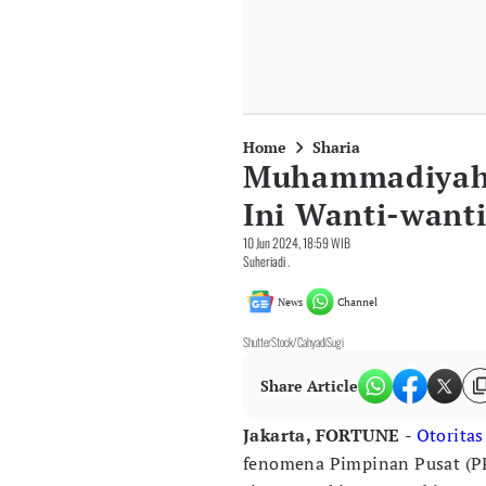
Home
Sharia
Muhammadiyah 
Ini Wanti-want
10 Jun 2024, 18:59 WIB
Suheriadi .
News
Channel
ShutterStock/CahyadiSugi
Share Article
Jakarta, FORTUNE
-
Otoritas
fenomena Pimpinan Pusat (P