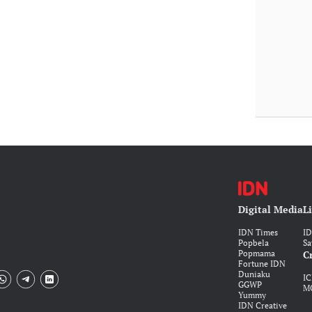
Digital Media
L
IDN Times
I
Popbela
Sa
Popmama
C
Fortune IDN
Duniaku
IC
GGWP
M
Yummy
IDN Creative