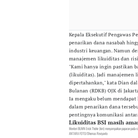
Kepala Eksekutif Pengawas P
penarikan dana nasabah hingg
industri keuangan. Namun de
manajemen likuiditas dan ris
"Kami hanya ingin pastikan 
(likuiditas). Jadi manajemen 
dipertahankan," kata Dian da
Bulanan (RDKB) OJK di Jakarta
Ia mengaku belum mendapat l
dalam penarikan dana terseb
pentingnya komunikasi antar
Likuiditas BSI masih ama
Menteri BUMN Erick Thohir (kiri) menyampaikan paparan pada r
ANTARA FOTO/Dhemas Reviyanto