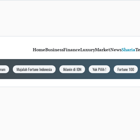
Home
Business
Finance
Luxury
Market
News
Sharia
T
orum
Majalah Fortune Indonesia
Iklanin di IDN
Yuk Pilih !
Fortune 100