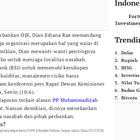
Indone
For
Investme
erbankan OJK, Dian Ediana Rae memandang
Trendi
a organisasi merupakan hal yang wajar di
mikian, Dian mewanti-wanti pentingnya
1
.
Dolar
iko untuk menjaga loyalitas nasabah.
2
.
Rupiah
bank (BSI) untuk memenuhi kecukupan
3
.
IHSG
likuiditas, manajemen risiko harus
4
.
Investas
5
.
Nilai T
lam konferensi pers Rapat Dewan Komisioner
6
.
Badan G
, Senin (10/6).
7
.
Bitcoin
aporan terkait alasan
PP Muhammadiyah
ut. Namun demikian, dirinya menekankan
a nasabah dan pihak perbankan.
n?
apat kerja dengan Komisi VI DPR di Kompleks Parlemen, Senayan, Jakarta, Selasa (19/3/2024).