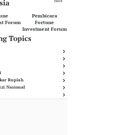
sia
More
tune
Pembicara
nt Forum
Fortune
Investment Forum
ng Topics
i
ukar Rupiah
izi Nasional