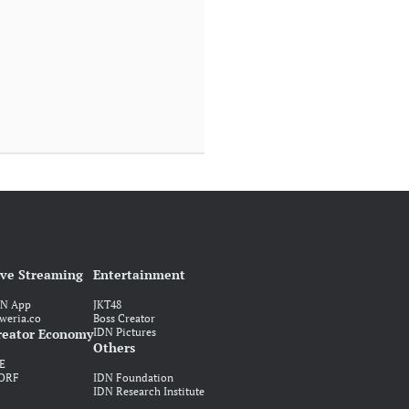
ive Streaming
Entertainment
DN App
JKT48
weria.co
Boss Creator
reator Economy
IDN Pictures
Others
E
ORF
IDN Foundation
IDN Research Institute