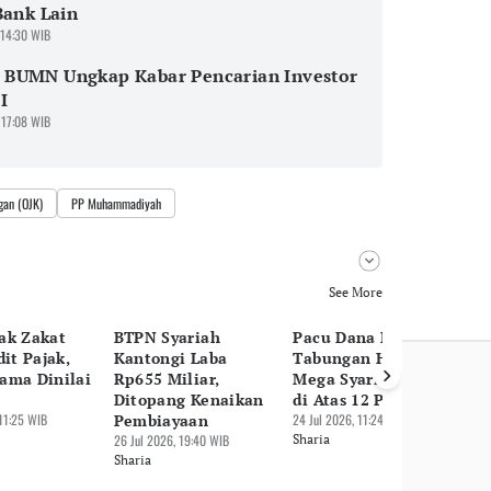
Bank Lain
 14:30 WIB
BUMN Ungkap Kabar Pencarian Investor
I
 17:08 WIB
gan (OJK)
PP Muhammadiyah
See More
ak Zakat
BTPN Syariah
Pacu Dana Murah,
Vi
dit Pajak,
Kantongi Laba
Tabungan Haji Bank
Ar
ama Dinilai
Rp655 Miliar,
Mega Syariah Naik
S
Ditopang Kenaikan
di Atas 12 Persen
21 
 11:25 WIB
Pembiayaan
24 Jul 2026, 11:24 WIB
Sh
26 Jul 2026, 19:40 WIB
Sharia
Sharia