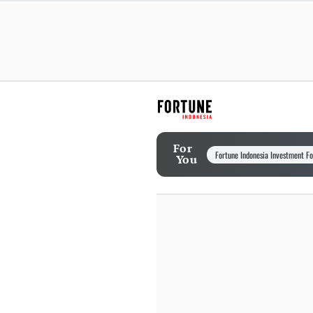
For
Fortune Indonesia Investment F
You