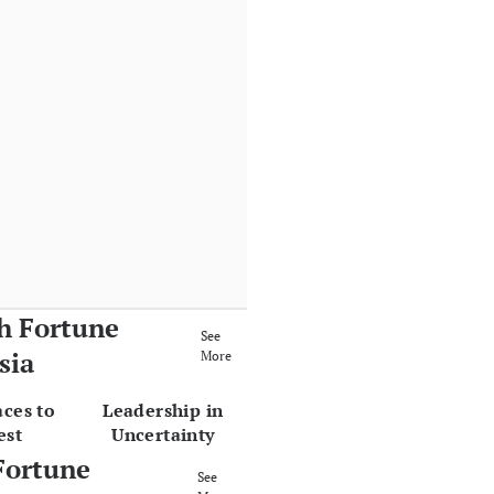
h Fortune
See
sia
More
aces to
Leadership in
est
Uncertainty
Fortune
See