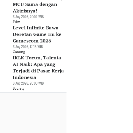
MCU Sama dengan
Aktrisnya!
6 Aug 2026, 20:02 WIB
Film
Level Infinite Bawa
Deretan Game Ini ke
Gamescom 2026
6 Aug 2026, 17:15 WIB
Gaming
IKLK Turun, Talenta
AI Naik: Apa yang
Terjadi di Pasar Kerja
Indonesia
6 Aug 2026, 20:00 WIB
Society
sa Umrah Baru
Emas Jadi Motor
Kemenhaj Godok
ab Saudi Berlaku
Utama Kenaikan
Regulasi Ekosiste
etahun
Pembiayaan
Ekonomi Haji, Apa
Jul 2026, 14:25 WIB
Konsumer Bank
yang Diatur?
aria
Mega Syariah
17 Jul 2026, 21:46 WIB
21 Jul 2026, 13:29 WIB
Sharia
Sharia