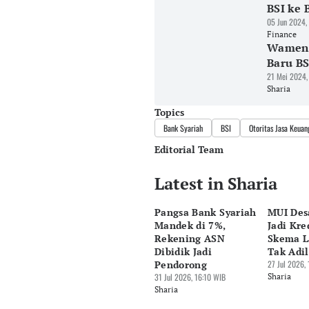
BSI ke 
05 Jun 2024,
Finance
Wamen 
Baru BS
21 Mei 2024,
Sharia
Topics
Bank Syariah
BSI
Otoritas Jasa Keuan
Editorial Team
Latest in Sharia
Editor
Pingit Aria
Pangsa Bank Syariah
MUI Des
Editor
Mandek di 7%,
Jadi Kre
Suheriadi .
Rekening ASN
Skema L
Dibidik Jadi
Tak Adil
Pendorong
27 Jul 2026,
31 Jul 2026, 16:10 WIB
Sharia
Sharia