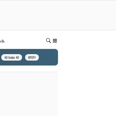
ech
40 Under 40
BPOTY