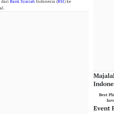
 dari
Bank Syariah
Indonesia (
BSI
) ke
nal.
Majala
Indone
Best Pl
Inv
Event 