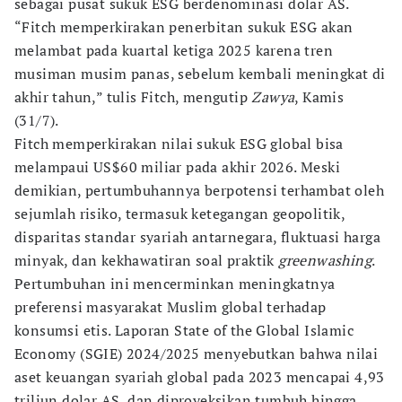
sebagai pusat sukuk ESG berdenominasi dolar AS.
“Fitch memperkirakan penerbitan sukuk ESG akan
melambat pada kuartal ketiga 2025 karena tren
musiman musim panas, sebelum kembali meningkat di
akhir tahun,” tulis Fitch, mengutip
Zawya
, Kamis
(31/7).
Fitch memperkirakan nilai sukuk ESG global bisa
melampaui US$60 miliar pada akhir 2026. Meski
demikian, pertumbuhannya berpotensi terhambat oleh
sejumlah risiko, termasuk ketegangan geopolitik,
disparitas standar syariah antarnegara, fluktuasi harga
minyak, dan kekhawatiran soal praktik
greenwashing
.
Pertumbuhan ini mencerminkan meningkatnya
preferensi masyarakat Muslim global terhadap
konsumsi etis. Laporan State of the Global Islamic
Economy (SGIE) 2024/2025 menyebutkan bahwa nilai
aset keuangan syariah global pada 2023 mencapai 4,93
triliun dolar AS, dan diproyeksikan tumbuh hingga