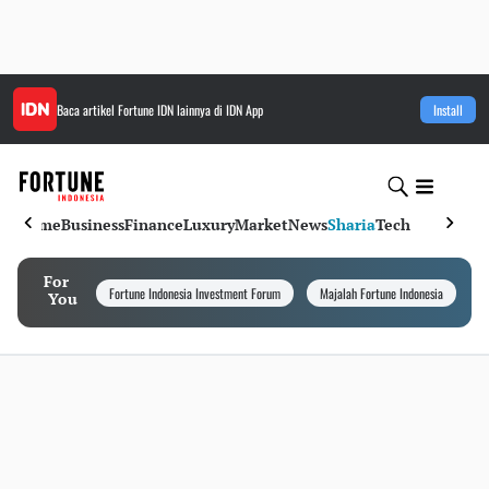
Baca artikel
Fortune IDN
lainnya di IDN App
Install
Home
Business
Finance
Luxury
Market
News
Sharia
Tech
For
Fortune Indonesia Investment Forum
Majalah Fortune Indonesia
I
You