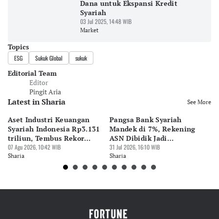
Dana untuk Ekspansi Kredit
Syariah
03 Jul 2025, 14:48 WIB
Market
Topics
ESG
Sukuk Global
sukuk
Editorial Team
Editor
Pingit Aria
Latest in Sharia
See More
Aset Industri Keuangan
Pangsa Bank Syariah
MU
Syariah Indonesia Rp3.131
Mandek di 7%, Rekening
Kr
triliun, Tembus Rekor
ASN Dibidik Jadi
Di
Sejarah
07 Agu 2026, 10:42 WIB
Pendorong
31 Jul 2026, 16:10 WIB
27 
Sharia
Sharia
Sh