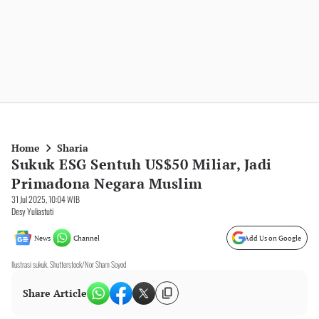
Home
Sharia
Sukuk ESG Sentuh US$50 Miliar, Jadi
Primadona Negara Muslim
31 Jul 2025, 10:04 WIB
Desy Yuliastuti
News
Channel
Add Us on Google
Ilustrasi sukuk. Shutterstock/Nor Sham Soyod
Share Article