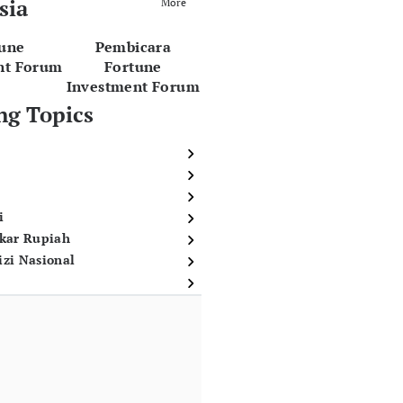
sia
More
tune
Pembicara
nt Forum
Fortune
Investment Forum
ng Topics
i
ukar Rupiah
izi Nasional