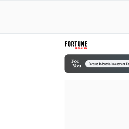
For
Fortune Indonesia Investment F
You