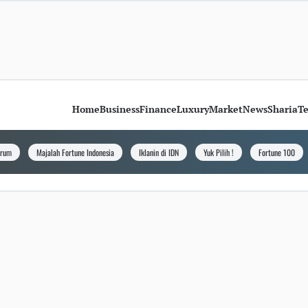
Home
Business
Finance
Luxury
Market
News
Sharia
T
orum
Majalah Fortune Indonesia
Iklanin di IDN
Yuk Pilih !
Fortune 100