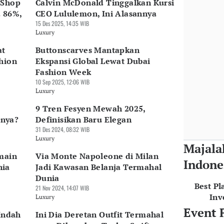
 Shop
Calvin McDonald Tinggalkan Kursi
d 86%,
CEO Lululemon, Ini Alasannya
15 Des 2025, 14:35 WIB
Luxury
at
Buttonscarves Mantapkan
hion
Ekspansi Global Lewat Dubai
Fashion Week
10 Sep 2025, 12:06 WIB
Luxury
9 Tren Fesyen Mewah 2025,
nya?
Definisikan Baru Elegan
31 Des 2024, 08:32 WIB
Luxury
Majala
main
Via Monte Napoleone di Milan
Indone
nia
Jadi Kawasan Belanja Termahal
Dunia
Best Pl
21 Nov 2024, 14:07 WIB
Inv
Luxury
Event 
 Indah
Ini Dia Deretan Outfit Termahal