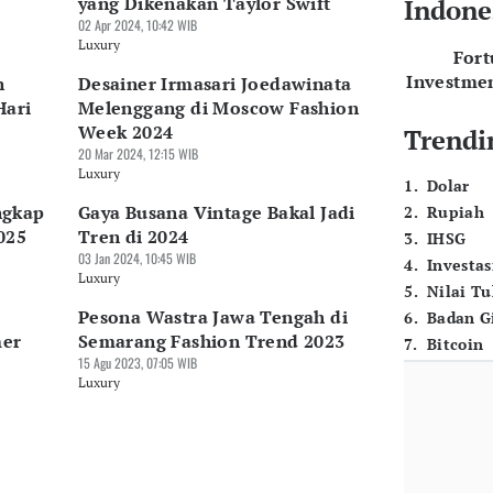
yang Dikenakan Taylor Swift
Indone
02 Apr 2024, 10:42 WIB
Luxury
For
Investme
n
Desainer Irmasari Joedawinata
Hari
Melenggang di Moscow Fashion
Week 2024
Trendi
20 Mar 2024, 12:15 WIB
Luxury
1
.
Dolar
ngkap
Gaya Busana Vintage Bakal Jadi
2
.
Rupiah
025
Tren di 2024
3
.
IHSG
03 Jan 2024, 10:45 WIB
4
.
Investas
Luxury
5
.
Nilai T
Pesona Wastra Jawa Tengah di
6
.
Badan G
mer
Semarang Fashion Trend 2023
7
.
Bitcoin
15 Agu 2023, 07:05 WIB
Luxury