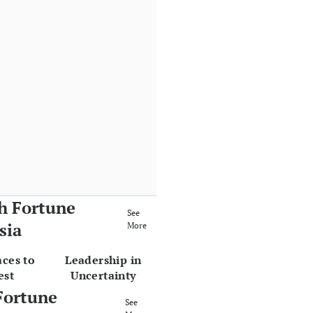
h Fortune
See
sia
More
aces to
Leadership in
est
Uncertainty
Fortune
See