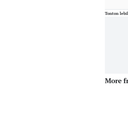
Tonton lebi
More f