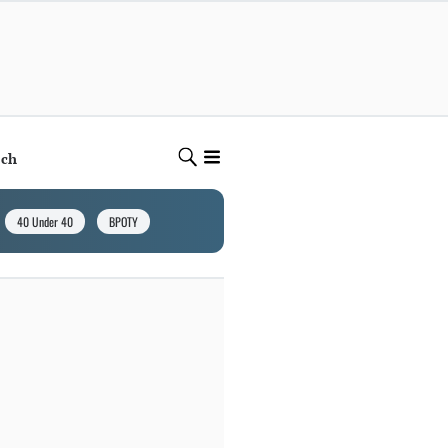
ech
40 Under 40
BPOTY