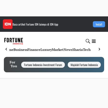
Baca artikel
Fortune IDN
lainnya di IDN App
Install
Home
Business
Finance
Luxury
Market
News
Sharia
Tech
For
Fortune Indonesia Investment Forum
Majalah Fortune Indonesia
I
You