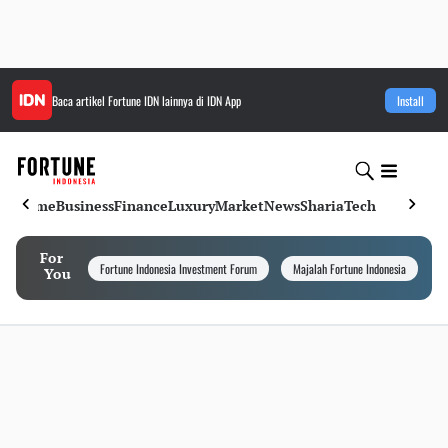
Baca artikel
Fortune IDN
lainnya di IDN App
Install
Home
Business
Finance
Luxury
Market
News
Sharia
Tech
For
Fortune Indonesia Investment Forum
Majalah Fortune Indonesia
I
You