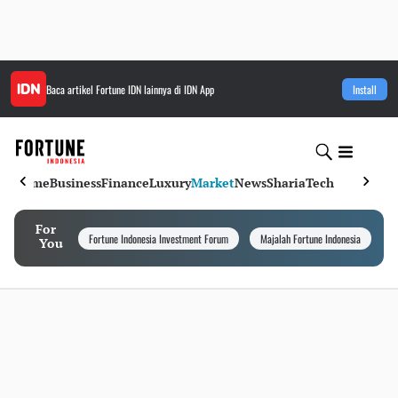
Baca artikel
Fortune IDN
lainnya di IDN App
Install
Home
Business
Finance
Luxury
Market
News
Sharia
Tech
For
Fortune Indonesia Investment Forum
Majalah Fortune Indonesia
I
You