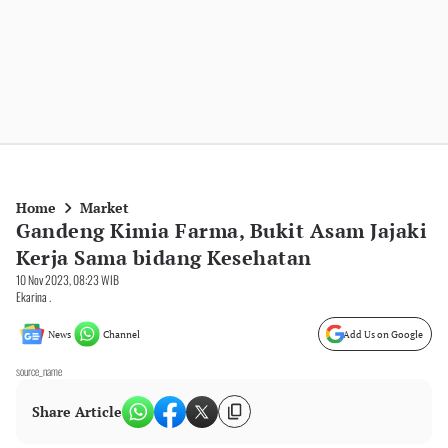
Home
Market
Gandeng Kimia Farma, Bukit Asam Jajaki
Kerja Sama bidang Kesehatan
10 Nov 2023, 08:23 WIB
Ekarina .
News
Channel
Add Us on Google
source_name
Share Article