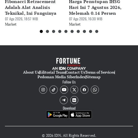
Fibonacci Retracement
Harga Penutupan IHSG
Da
Adalah Alat Analisis
Hari Ini 7 Agustus 2026,
B
Teknikal, Ini Fungsinya
Melemah 0.14 Persen
Pe
07 Agu 2026, 18:57 WIB
07 Agu 2026, 16:30 WIB
M
07 
Market
Market
Ma
About Us
Editorial Team
Contact Us
Terms of Services
Pedoman Media Siber
Index
Sitemap
Follow Us
Download
© 2026 IDN. All Rights Reserved.