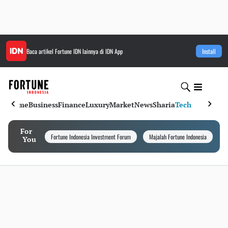
Baca artikel
Fortune IDN
lainnya di IDN App
Install
Home
Business
Finance
Luxury
Market
News
Sharia
Tech
For
Fortune Indonesia Investment Forum
Majalah Fortune Indonesia
I
You