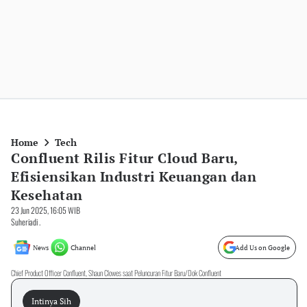
Home
Tech
Confluent Rilis Fitur Cloud Baru,
Efisiensikan Industri Keuangan dan
Kesehatan
23 Jun 2025, 16:05 WIB
Suheriadi .
News
Channel
Add Us on Google
Chief Product Officer Confluent, Shaun Clowes saat Peluncuran Fitur Baru/Dok Confluent
Intinya Sih