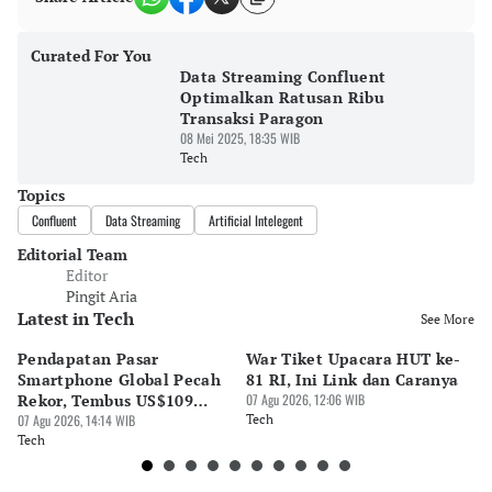
Curated For You
Data Streaming Confluent
Optimalkan Ratusan Ribu
Transaksi Paragon
08 Mei 2025, 18:35 WIB
Tech
Topics
Confluent
Data Streaming
Artificial Intelegent
Editorial Team
Editor
Pingit Aria
Latest in Tech
See More
Pendapatan Pasar
War Tiket Upacara HUT ke-
Tr
Smartphone Global Pecah
81 RI, Ini Link dan Caranya
Pe
Rekor, Tembus US$109
07 Agu 2026, 12:06 WIB
BA
Miliar
07 Agu 2026, 14:14 WIB
Tech
S
07 
Tech
Te