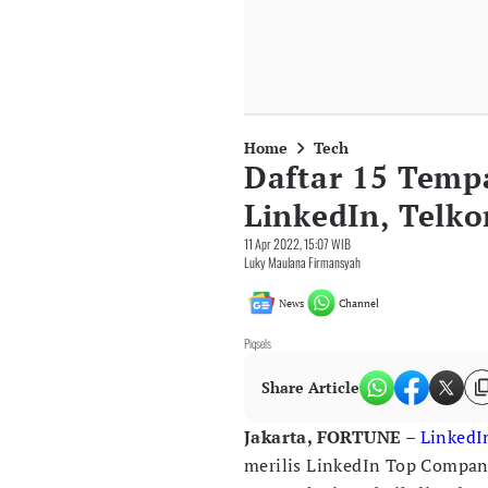
Home
Tech
Daftar 15 Tempa
LinkedIn, Telk
11 Apr 2022, 15:07 WIB
Luky Maulana Firmansyah
News
Channel
Piqsels
Share Article
Jakarta, FORTUNE
–
LinkedI
merilis LinkedIn Top Compan