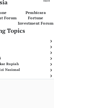
sia
More
tune
Pembicara
nt Forum
Fortune
Investment Forum
ng Topics
i
ukar Rupiah
izi Nasional