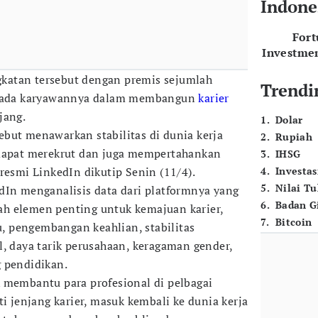
Indone
For
Investme
katan tersebut dengan premis sejumlah
Trendi
i pada karyawannya dalam membangun
karier
jang.
1
.
Dolar
but menawarkan stabilitas di dunia kerja
2
.
Rupiah
 dapat merekrut dan juga mempertahankan
3
.
IHSG
resmi LinkedIn dikutip Senin (11/4).
4
.
Investas
5
.
Nilai T
dIn menganalisis data dari platformnya yang
6
.
Badan G
h elemen penting untuk kemajuan karier,
7
.
Bitcoin
 pengembangan keahlian, stabilitas
l, daya tarik perusahaan, keragaman gender,
 pendidikan.
 membantu para profesional di pelbagai
ti jenjang karier, masuk kembali ke dunia kerja