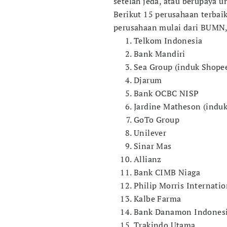
setelah jeda, atau berupaya 
Berikut 15 perusahaan terbaik
perusahaan mulai dari BUMN,
Telkom Indonesia
Bank Mandiri
Sea Group (induk Shope
Djarum
Bank OCBC NISP
Jardine Matheson (induk
GoTo Group
Unilever
Sinar Mas
Allianz
Bank CIMB Niaga
Philip Morris Internatio
Kalbe Farma
Bank Danamon Indones
Trakindo Utama