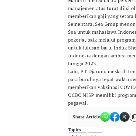
Mandiri mencapai 52 persen d
manajemen atas turut diisi o
memberikan gaji yang setara 
Sementara, Sea Group menonj
Sea untuk mahasiswa Indonesi
pekerja, baik melalui progr
untuk lulusan baru. Induk Sh
Indonesia dengan ambisi mer
hingga 2023.
Lalu, PT Djarum, meski di te
para buruhnya tepat waktu s
memberikan vaksinasi COVID-
OCBC NISP memiliki program 
pegawai.
Share Article
Topics