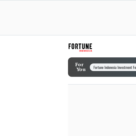
For
Fortune Indonesia Investment F
You