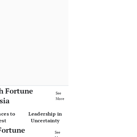
h Fortune
See
sia
More
aces to
Leadership in
est
Uncertainty
Fortune
See