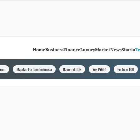
Home
Business
Finance
Luxury
Market
News
Sharia
T
orum
Majalah Fortune Indonesia
Iklanin di IDN
Yuk Pilih !
Fortune 100