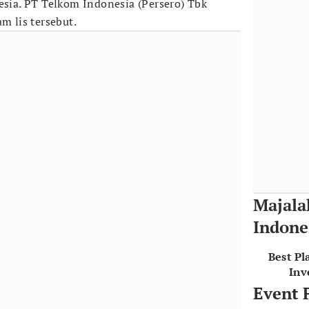
esia. PT Telkom Indonesia (Persero) Tbk
m lis tersebut.
Majala
Indone
Best Pl
Inv
Event 