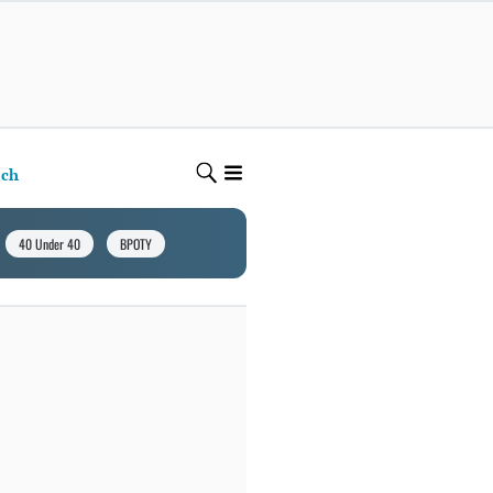
ech
40 Under 40
BPOTY