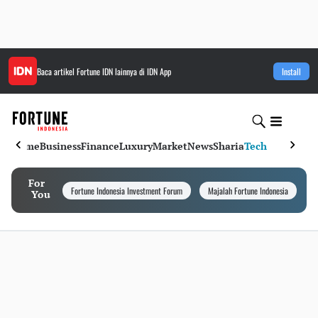
Baca artikel
Fortune IDN
lainnya di IDN App
Install
Home
Business
Finance
Luxury
Market
News
Sharia
Tech
For
Fortune Indonesia Investment Forum
Majalah Fortune Indonesia
I
You