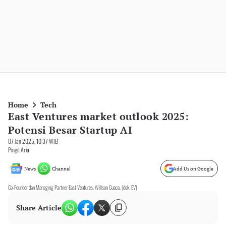
Home
Tech
East Ventures market outlook 2025:
Potensi Besar Startup AI
07 Jan 2025, 10:37 WIB
Pingit Aria
News
Channel
Add Us on Google
Co-Founder dan Managing Partner East Ventures, Willson Cuaca. (dok. EV)
Share Article