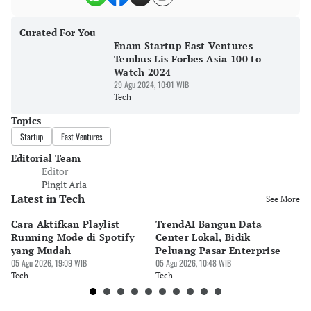
Curated For You
Enam Startup East Ventures
Tembus Lis Forbes Asia 100 to
Watch 2024
29 Agu 2024, 10:01 WIB
Tech
Topics
Startup
East Ventures
Editorial Team
Editor
Pingit Aria
Latest in Tech
See More
Cara Aktifkan Playlist
TrendAI Bangun Data
Sc
Running Mode di Spotify
Center Lokal, Bidik
In
yang Mudah
Peluang Pasar Enterprise
Em
05 Agu 2026, 19:09 WIB
05 Agu 2026, 10:48 WIB
03 
Tech
Tech
Te