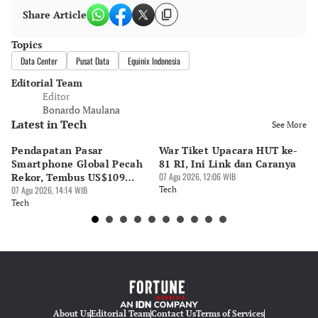
Share Article
Topics
Data Center
Pusat Data
Equinix Indonesia
Editorial Team
Editor
Bonardo Maulana
Latest in Tech
See More
Pendapatan Pasar
War Tiket Upacara HUT ke-
Tr
Smartphone Global Pecah
81 RI, Ini Link dan Caranya
Pe
Rekor, Tembus US$109
07 Agu 2026, 12:06 WIB
BA
Miliar
07 Agu 2026, 14:14 WIB
Tech
S
07 
Tech
Te
About Us
Editorial Team
Contact Us
Terms of Services