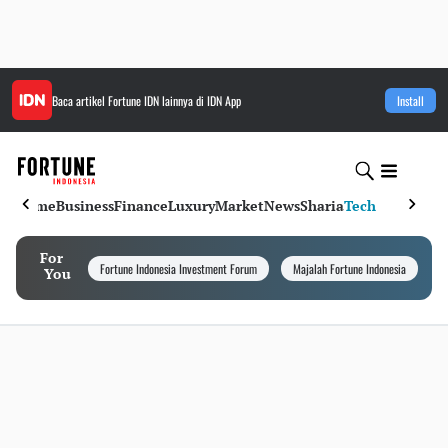
Baca artikel
Fortune IDN
lainnya di IDN App
Install
Home
Business
Finance
Luxury
Market
News
Sharia
Tech
For
Fortune Indonesia Investment Forum
Majalah Fortune Indonesia
I
You