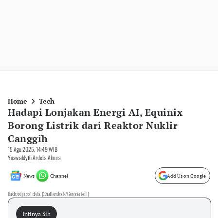
Home
Tech
Hadapi Lonjakan Energi AI, Equinix
Borong Listrik dari Reaktor Nuklir
Canggih
15 Agu 2025, 14:49 WIB
Yuswialdyth Ardelia Almira
News
Channel
Add Us on Google
Ilustrasi pusat data. (Shutterstock/Gorodenkoff)
Intinya Sih