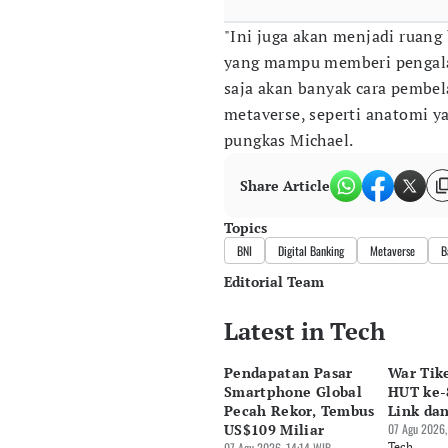
"Ini juga akan menjadi ruang 
yang mampu memberi pengalam
saja akan banyak cara pembe
metaverse, seperti anatomi ya
pungkas Michael.
Share Article
Topics
BNI
Digital Banking
Metaverse
B
Editorial Team
Latest in Tech
Editor
Pingit Aria
Pendapatan Pasar
War Tik
Editor
Smartphone Global
HUT ke-8
Suheriadi .
Pecah Rekor, Tembus
Link da
US$109 Miliar
07 Agu 2026,
07 Agu 2026, 14:14 WIB
Tech