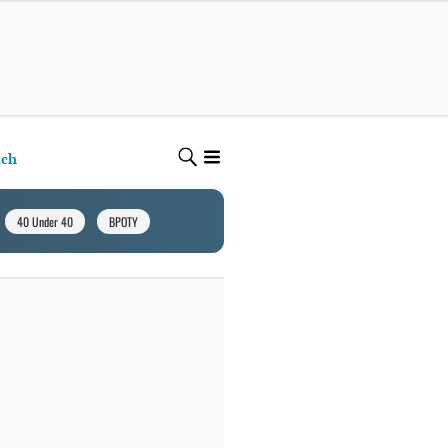
ech
40 Under 40
BPOTY