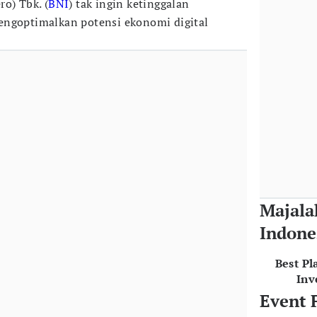
o) Tbk. (
BNI
) tak ingin ketinggalan
engoptimalkan potensi ekonomi digital
Majala
Indone
Best Pl
Inv
Event 