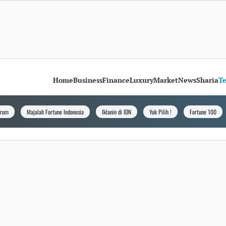
Home
Business
Finance
Luxury
Market
News
Sharia
T
orum
Majalah Fortune Indonesia
Iklanin di IDN
Yuk Pilih !
Fortune 100