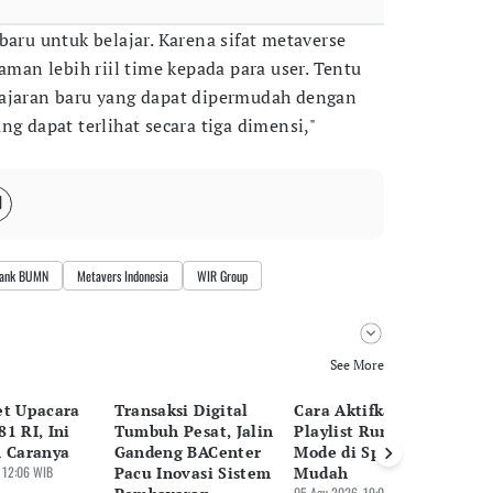
baru untuk belajar. Karena sifat metaverse
an lebih riil time kepada para user. Tentu
lajaran baru yang dapat dipermudah dengan
ng dapat terlihat secara tiga dimensi,"
ank BUMN
Metavers Indonesia
WIR Group
See More
et Upacara
Transaksi Digital
Cara Aktifkan
Tr
1 RI, Ini
Tumbuh Pesat, Jalin
Playlist Running
Da
n Caranya
Gandeng BACenter
Mode di Spotify yang
Bi
 12:06 WIB
Pacu Inovasi Sistem
Mudah
En
05 Agu 2026, 19:09 WIB
05 