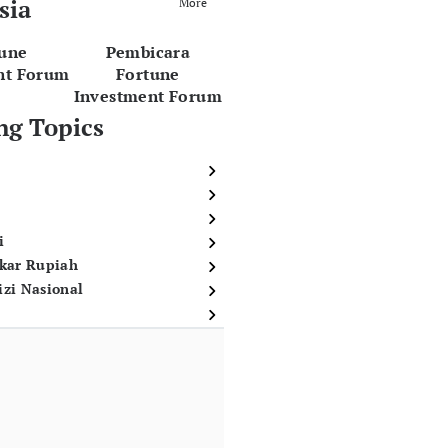
sia
More
tune
Pembicara
nt Forum
Fortune
Investment Forum
ng Topics
i
ukar Rupiah
izi Nasional