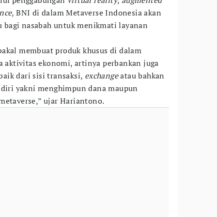
alui penggabungan
virtual reality
,
augmented
ence
, BNI di dalam Metaverse Indonesia akan
 bagi nasabah untuk menikmati layanan
bakal membuat produk khusus di dalam
a aktivitas ekonomi, artinya perbankan juga
ik dari sisi transaksi,
exchange
atau bahkan
endiri yakni menghimpun dana maupun
metaverse,” ujar Hariantono.