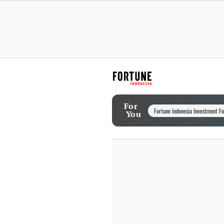
For
Fortune Indonesia Investment F
You