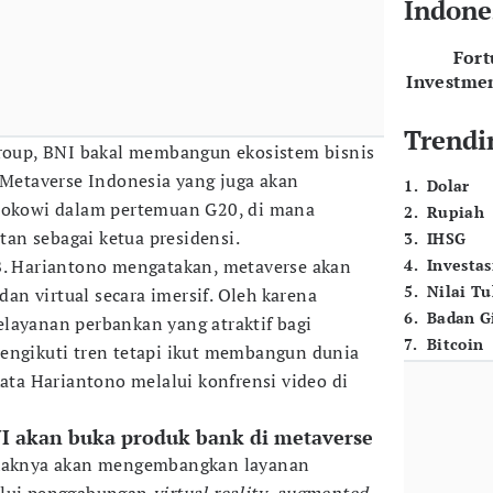
Indone
For
Investme
Trendi
up, BNI bakal membangun ekosistem bisnis
m Metaverse Indonesia yang juga akan
1
.
Dolar
 Jokowi dalam pertemuan G20, di mana
2
.
Rupiah
an sebagai ketua presidensi.
3
.
IHSG
B. Hariantono mengatakan, metaverse akan
4
.
Investas
5
.
Nilai T
n virtual secara imersif. Oleh karena
6
.
Badan G
layanan perbankan yang atraktif bagi
7
.
Bitcoin
engikuti tren tetapi ikut membangun dunia
kata Hariantono melalui konfrensi video di
 akan buka produk bank di metaverse
ihaknya akan mengembangkan layanan