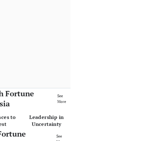
h Fortune
See
sia
More
aces to
Leadership in
est
Uncertainty
Fortune
See