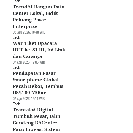
Tech
TrendAI Bangun Data
Center Lokal, Bidik
Peluang Pasar
Enterprise
05 Agu 2026, 10:48 WIB
Tech
War Tiket Upacara
HUT ke-81 RI, Ini Link
dan Caranya
07 Agu 2026, 12:06 WIB
Tech
Pendapatan Pasar
Smartphone Global
Pecah Rekor, Tembus
US$109 Miliar
07 Agu 2026, 14:14 WIB
Tech
Transaksi Digital
endAI Bangun
Schneider Electric
Kapan Apple iPho
Tumbuh Pesat, Jalin
ta Center Lokal,
Indonesia Klaim
18 Pro Max Rilis? I
dik Peluang Pasar
Pangkas Emisi
Bocoran Jadwalnya
Gandeng BACenter
terprise
Operasional 82%
31 Jul 2026, 19:23 WIB
Pacu Inovasi Sistem
Agu 2026, 10:48 WIB
03 Agu 2026, 21:50 WIB
Tech