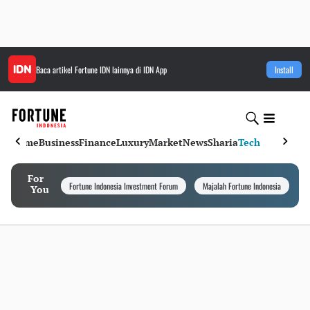
Baca artikel
Fortune IDN
lainnya di IDN App
Install
Home
Business
Finance
Luxury
Market
News
Sharia
Tech
For
Fortune Indonesia Investment Forum
Majalah Fortune Indonesia
I
You