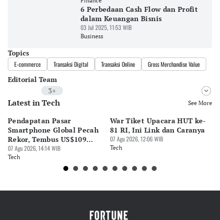
Finance
6 Perbedaan Cash Flow dan Profit
dalam Keuangan Bisnis
03 Jul 2025, 11:53 WIB
Business
Topics
E-commerce
Transaksi Digital
Transaksi Online
Gross Merchandise Value
Editorial Team
3+
Latest in Tech
Editor
See More
Bonardo Maulana
Pendapatan Pasar
War Tiket Upacara HUT ke-
Tr
Editor
Smartphone Global Pecah
81 RI, Ini Link dan Caranya
Pe
Tubagus Imam Satrio
Rekor, Tembus US$109
07 Agu 2026, 12:06 WIB
BA
Miliar
07 Agu 2026, 14:14 WIB
Tech
S
07 
Editor
Tech
Te
TIFANI ARUAN
Editor
Luky Maulana Firmansyah