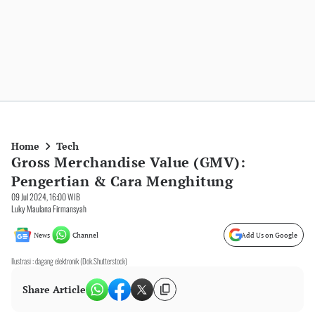
Home
Tech
Gross Merchandise Value (GMV):
Pengertian & Cara Menghitung
09 Jul 2024, 16:00 WIB
Luky Maulana Firmansyah
News
Channel
Add Us on Google
Ilustrasi : dagang elektronik (Dok.Shutterstock)
Share Article