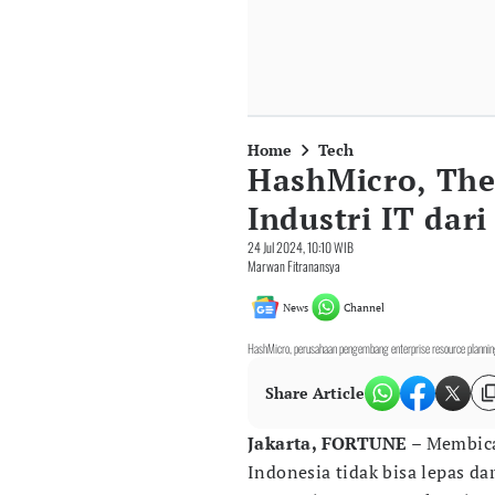
Home
Tech
HashMicro, The
Industri IT dar
24 Jul 2024, 10:10 WIB
Marwan Fitranansya
News
Channel
HashMicro, perusahaan pengembang enterprise resource planning
Share Article
Jakarta, FORTUNE
– Membica
Indonesia tidak bisa lepas d