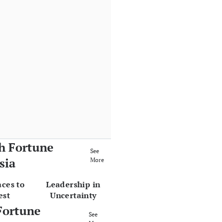
h Fortune
See
sia
More
aces to
Leadership in
est
Uncertainty
Fortune
See