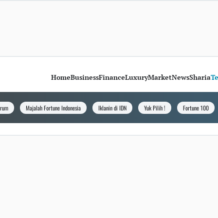
Home
Business
Finance
Luxury
Market
News
Sharia
T
orum
Majalah Fortune Indonesia
Iklanin di IDN
Yuk Pilih !
Fortune 100