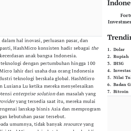
Indone
For
Investme
Trendi
 dalam hal inovasi, perluasan pasar, dan
 pasti, HashMicro konsisten hadir sebagai
the
1
.
Dolar
i kecerdasan anak bangsa Indonesia.
2
.
Rupiah
 teknologi dengan pertumbuhan hingga 100
3
.
IHSG
Micro lahir dari usaha dua orang Indonesia
4
.
Investas
5
.
Nilai T
stri teknologi berskala global. HashMicro
6
.
Badan G
an Lusiana Lu ketika mereka menyelesaikan
7
.
Bitcoin
otensi
enterprise solution
dan masalah yang
rovider
yang tersedia saat itu, mereka mulai
engenai lanskap bisnis Asia dan memprogram
gan kebutuhan pasar tersebut.
 pada umumnya, tidak banyak
resource
yang