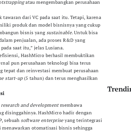
otstrapping
atau mengembangkan perusahaan
tawaran dari VC pada saat itu. Tetapi, karena
iliki produk dan model bisnisnya yang cukup
embangun bisnis yang
sustainable
. Untuk bisa
dalam penjualan, ada proses R&D yang
pada saat itu,” jelas Lusiana.
efisiensi, HashMicro berhasil membuktikan
nal pun perusahaan teknologi bisa terus
g tepat dan reinvestasi membuat perusahaan
me start-up
(5 tahun) dan terus menghasilkan
Trendi
si
m
research and development
membawa
ng disinggahinya. HashMicro hadir dengan
P, sebuah
software enterprise
yang terintegrasi
i menawarkan otomatisasi bisnis sehingga