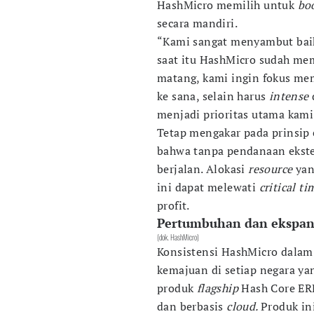
HashMicro memilih untuk
bo
secara mandiri.
“Kami sangat menyambut baik 
saat itu HashMicro sudah mem
matang, kami ingin fokus m
ke sana, selain harus
intense
menjadi prioritas utama kami 
Tetap mengakar pada prinsip 
bahwa tanpa pendanaan ekster
berjalan. Alokasi
resource
yan
ini dapat melewati
critical ti
profit.
Pertumbuhan dan ekspan
(dok. HashMicro)
Konsistensi HashMicro dala
kemajuan di setiap negara ya
produk
flagship
Hash Core ER
dan berbasis
cloud.
Produk in