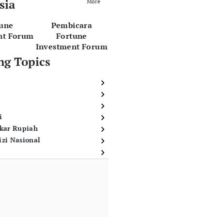
sia
More
tune
Pembicara
nt Forum
Fortune
Investment Forum
ng Topics
i
ukar Rupiah
izi Nasional