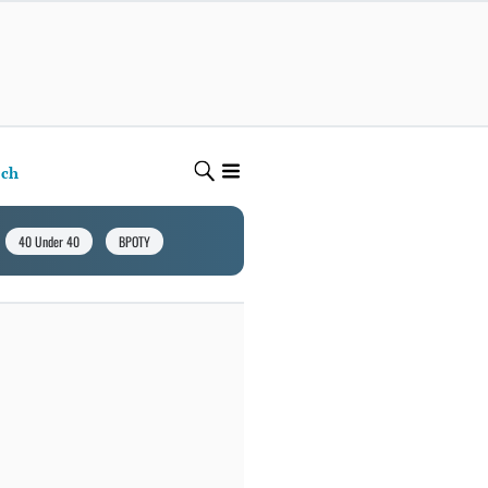
ech
40 Under 40
BPOTY