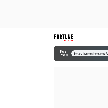
For
Fortune Indonesia Investment F
You