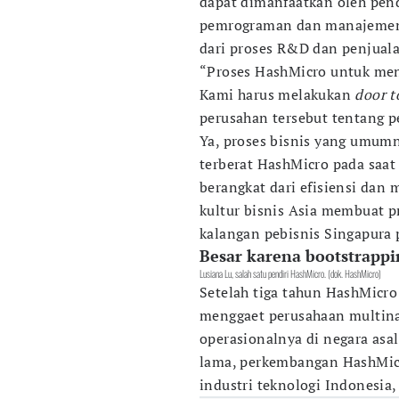
dapat dimanfaatkan oleh pend
pemrograman dan manajemen b
dari proses R&D dan penjual
“Proses HashMicro untuk men
Kami harus melakukan
door t
perusahan tersebut tentang p
Ya, proses bisnis yang umum
terberat HashMicro pada saat
berangkat dari efisiensi da
kultur bisnis Asia membuat 
kalangan pebisnis Singapura p
Besar karena bootstrappi
Lusiana Lu, salah satu pendiri HashMicro. (dok. HashMicro)
Setelah tiga tahun HashMicr
menggaet perusahaan multin
operasionalnya di negara asa
lama, perkembangan HashMicr
industri teknologi Indonesia