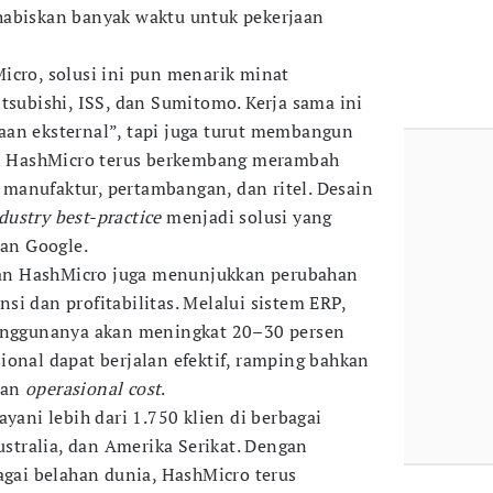
habiskan banyak waktu untuk pekerjaan
icro, solusi ini pun menarik minat
tsubishi, ISS, dan Sumitomo. Kerja sama ini
aan eksternal”, tapi juga turut membangun
usi HashMicro terus berkembang merambah
ti manufaktur, pertambangan, dan ritel. Desain
dustry best-practice
menjadi solusi yang
ian Google.
n HashMicro juga menunjukkan perubahan
ensi dan profitabilitas. Melalui sistem ERP,
penggunanya akan meningkat 20–30 persen
ional dapat berjalan efektif, ramping bahkan
gan
operasional cost
.
ayani lebih dari 1.750 klien di berbagai
Australia, dan Amerika Serikat. Dengan
agai belahan dunia, HashMicro terus