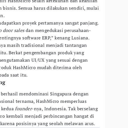
iri HashMicro selain ketekunan dan keahlian
isnis. Semua harus dilakukan sendiri, mulai
an.
dapatkan proyek pertamanya sangat panjang.
o door sales
dan mengedukasi perusahaan-
entingnya software ERP,” kenang Lusiana.
nya masih tradisional menjadi tantangan
 itu. Berkat pengembangan produk yang
n mengutamakan UI/UX yang sesuai dengan
produk HashMicro mudah diterima oleh
ada saat itu.
ng
o berhasil mendominasi Singapura dengan
asional ternama, HashMicro memperluas
l kedua
founder
-nya, Indonesia. Tak berselang
o kembali menjadi perbincangan hangat di
, karena posisinya yang seolah melawan arus.