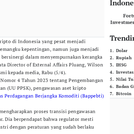
Indone
For
Investme
Trendi
ripto di Indonesia yang pesat menjadi
pemangku kepentingan, namun juga menjadi
1
.
Dolar
g bersinergi dalam menyempurnakan kerangka
2
.
Rupiah
ta Director of External Affairs Pluang, Wilson
3
.
IHSG
mi kepada media, Rabu (5/4).
4
.
Investas
5
.
Nilai T
 Nomor 4 Tahun 2023 tentang Pengembangan
6
.
Badan G
an (UU PPSK), pengawasan aset kripto
7
.
Bitcoin
s Perdagangan Berjangka Komoditi (Bappebti)
mengharapkan proses transisi pengawasan
ar. Dia berpendapat bahwa regulator mesti
tri dengan peraturan yang sudah berlaku