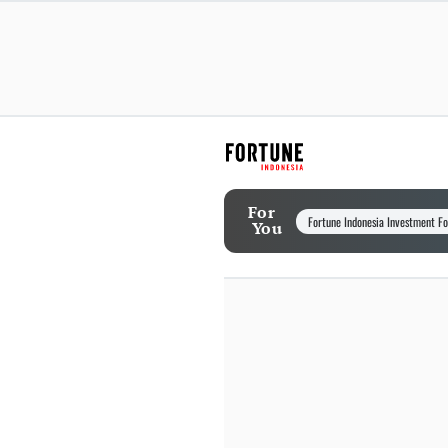
For
Fortune Indonesia Investment F
You