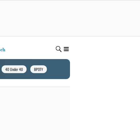
ech
40 Under 40
BPOTY