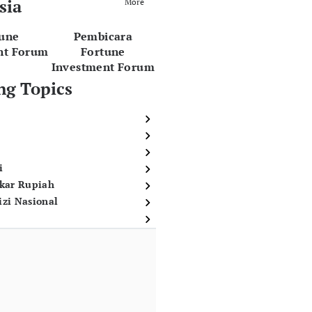
sia
More
tune
Pembicara
nt Forum
Fortune
Investment Forum
ng Topics
i
ukar Rupiah
izi Nasional