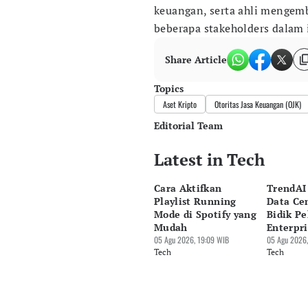
keuangan, serta ahli mengem
beberapa stakeholders dalam i
Share Article
Topics
Aset Kripto
Otoritas Jasa Keuangan (OJK)
Editorial Team
Latest in Tech
Editor
Pingit Aria
Cara Aktifkan
TrendAI
Editor
Playlist Running
Data Cen
Luky Maulana Firmansyah
Mode di Spotify yang
Bidik Pe
Mudah
Enterpri
05 Agu 2026, 19:09 WIB
05 Agu 2026,
Tech
Tech