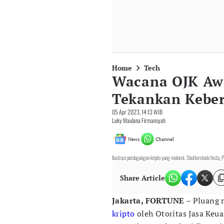
Home
Tech
Wacana OJK Awa
Tekankan Keber
05 Apr 2023, 14:13 WIB
Luky Maulana Firmansyah
News
Channel
Ilustrasi perdagangan kripto yang melorot. Shutterstock/Insta_
Share Article
Jakarta, FORTUNE –
Pluang 
kripto
oleh Otoritas Jasa Keua