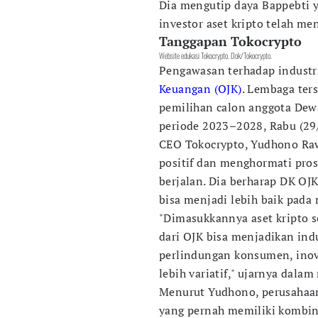
Dia mengutip daya Bappebti 
investor aset kripto telah me
Tanggapan Tokocrypto
Website edukasi Tokocrypto. Dok/Tokocrypto.
Pengawasan terhadap industri
Keuangan (OJK)
. Lembaga ter
pemilihan calon anggota Dewa
periode 2023–2028, Rabu (29/
CEO Tokocrypto, Yudhono Ra
positif dan menghormati pros
berjalan. Dia berharap DK OJK
bisa menjadi lebih baik pada
"Dimasukkannya aset kripto s
dari OJK bisa menjadikan indu
perlindungan konsumen, inov
lebih variatif," ujarnya dalam 
Menurut Yudhono, perusahaan
yang pernah memiliki kombi