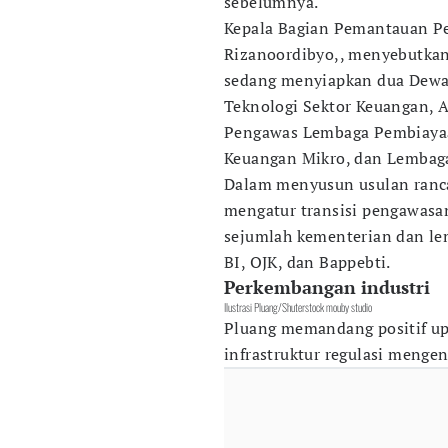
sebelumnya.
Kepala Bagian Pemantauan Pe
Rizanoordibyo,, menyebutkan
sedang menyiapkan dua Dewan
Teknologi Sektor Keuangan, A
Pengawas Lembaga Pembiayaa
Keuangan Mikro, dan Lembaga
Dalam menyusun usulan ranc
mengatur transisi pengawasan
sejumlah kementerian dan le
BI, OJK, dan Bappebti.
Perkembangan industri
Ilustrasi Pluang/Shuterstock mouby studio
Pluang memandang positif u
infrastruktur regulasi mengena