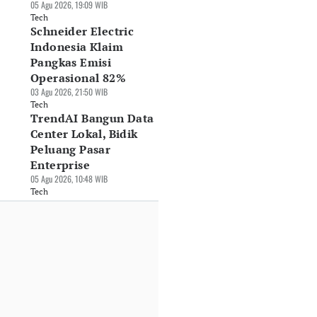
05 Agu 2026, 19:09 WIB
Tech
Schneider Electric
Indonesia Klaim
Pangkas Emisi
Operasional 82%
03 Agu 2026, 21:50 WIB
Tech
TrendAI Bangun Data
Center Lokal, Bidik
Peluang Pasar
Enterprise
05 Agu 2026, 10:48 WIB
Tech
 Claude Anthropic
Tekan Fatalitas
Semester I-2026:
tas 3 Organisasi
Kanker, MRCCC
Laba MTDL Rp313,
at Uji Siber
Siloam Semanggi
Miliar, Pendapata
Jul 2026, 16:19 WIB
Boyong Empat
Tembus Rp13,6
ch
Teknologi Medis
Triliun
Terbaru
30 Jul 2026, 15:47 WIB
31 Jul 2026, 10:10 WIB
Tech
Tech