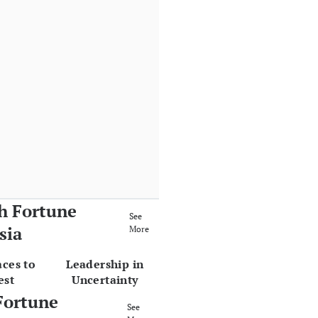
h Fortune
See
sia
More
aces to
Leadership in
est
Uncertainty
Fortune
See