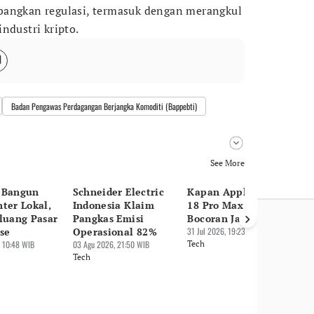
bangkan regulasi, termasuk dengan merangkul
ndustri kripto.
Badan Pengawas Perdagangan Berjangka Komoditi (Bappebti)
See More
 Bangun
Schneider Electric
Kapan Apple iPhone
AI
ter Lokal,
Indonesia Klaim
18 Pro Max Rilis? Ini
Re
luang Pasar
Pangkas Emisi
Bocoran Jadwalnya
Sa
se
Operasional 82%
31 Jul 2026, 19:23 WIB
31 
 10:48 WIB
03 Agu 2026, 21:50 WIB
Tech
Te
Tech