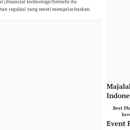
l (
financial technology
/fintech) itu
tan regulasi yang mesti memprioritaskan
Majala
Indone
Best Pl
Inv
Event 