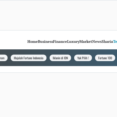
Home
Business
Finance
Luxury
Market
News
Sharia
T
orum
Majalah Fortune Indonesia
Iklanin di IDN
Yuk Pilih !
Fortune 100