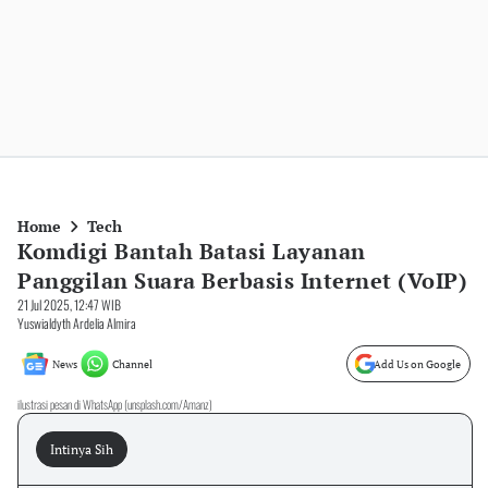
Home
Tech
Komdigi Bantah Batasi Layanan
Panggilan Suara Berbasis Internet (VoIP)
21 Jul 2025, 12:47 WIB
Yuswialdyth Ardelia Almira
News
Channel
Add Us on Google
ilustrasi pesan di WhatsApp (unsplash.com/Amanz)
Intinya Sih