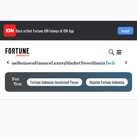
Baca artikel
Fortune IDN
lainnya di IDN App
Install
Home
Business
Finance
Luxury
Market
News
Sharia
Tech
For
Fortune Indonesia Investment Forum
Majalah Fortune Indonesia
I
You