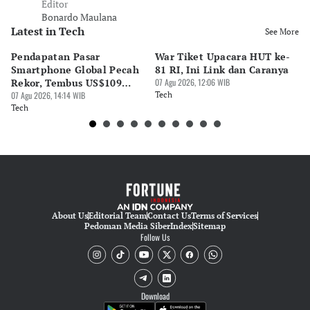
Editor
Bonardo Maulana
Latest in Tech
See More
Pendapatan Pasar
War Tiket Upacara HUT ke-
Tr
Smartphone Global Pecah
81 RI, Ini Link dan Caranya
Pe
Rekor, Tembus US$109
07 Agu 2026, 12:06 WIB
BA
Miliar
07 Agu 2026, 14:14 WIB
Tech
S
07 
Tech
Te
About Us
Editorial Team
Contact Us
Terms of Services
Pedoman Media Siber
Index
Sitemap
Follow Us
Download