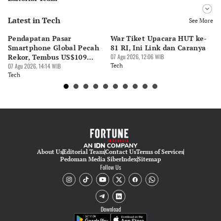
Latest in Tech
Editor
See More
Desy Yuliastuti
Pendapatan Pasar
War Tiket Upacara HUT ke-
Tr
Editor
Smartphone Global Pecah
81 RI, Ini Link dan Caranya
Pe
Pingit Aria
Rekor, Tembus US$109
07 Agu 2026, 12:06 WIB
BA
Miliar
07 Agu 2026, 14:14 WIB
Tech
S
07 
Tech
Te
About Us
Editorial Team
Contact Us
Terms of Services
Pedoman Media Siber
Index
Sitemap
Follow Us
Download