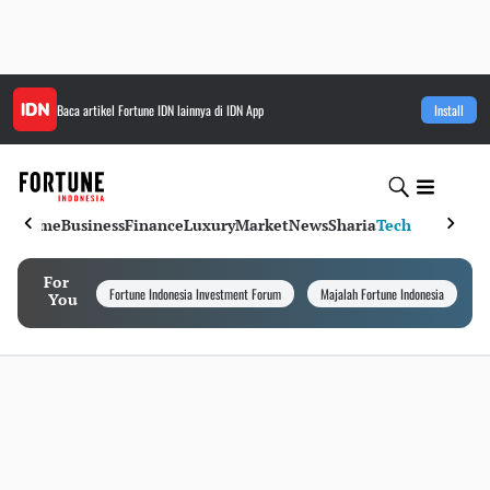
Baca artikel
Fortune IDN
lainnya di IDN App
Install
Home
Business
Finance
Luxury
Market
News
Sharia
Tech
For
Fortune Indonesia Investment Forum
Majalah Fortune Indonesia
I
You