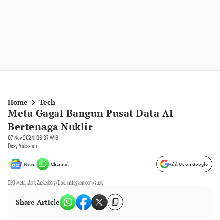
Home
Tech
Meta Gagal Bangun Pusat Data AI
Bertenaga Nuklir
07 Nov 2024, 06:37 WIB
Desy Yuliastuti
News
Channel
Add Us on Google
CEO Meta, Mark Zuckerberg/Dok. instagram.com/zuck
Share Article