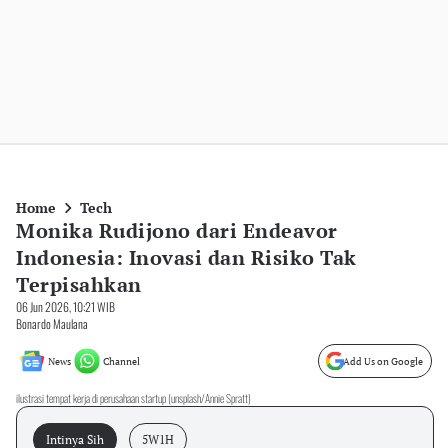
Home
Tech
Monika Rudijono dari Endeavor
Indonesia: Inovasi dan Risiko Tak
Terpisahkan
06 Jun 2026, 10:21 WIB
Bonardo Maulana
News
Channel
Add Us on Google
ilustrasi tempat kerja di perusahaan startup (unsplash/Annie Spratt)
Intinya Sih
5W1H