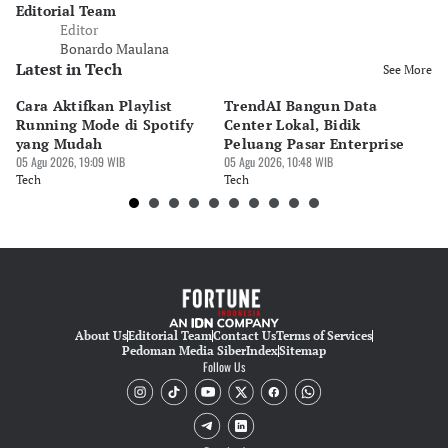
Editorial Team
Editor
Bonardo Maulana
Latest in Tech
See More
Cara Aktifkan Playlist
TrendAI Bangun Data
Sc
Running Mode di Spotify
Center Lokal, Bidik
In
yang Mudah
Peluang Pasar Enterprise
Em
05 Agu 2026, 19:09 WIB
05 Agu 2026, 10:48 WIB
03 
Tech
Tech
Te
About Us
Editorial Team
Contact Us
Terms of Services
Pedoman Media Siber
Index
Sitemap
Follow Us