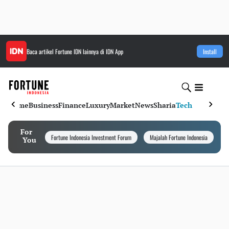
Baca artikel
Fortune IDN
lainnya di IDN App
Install
Home
Business
Finance
Luxury
Market
News
Sharia
Tech
For
Fortune Indonesia Investment Forum
Majalah Fortune Indonesia
I
You