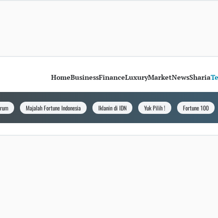
Home
Business
Finance
Luxury
Market
News
Sharia
T
orum
Majalah Fortune Indonesia
Iklanin di IDN
Yuk Pilih !
Fortune 100