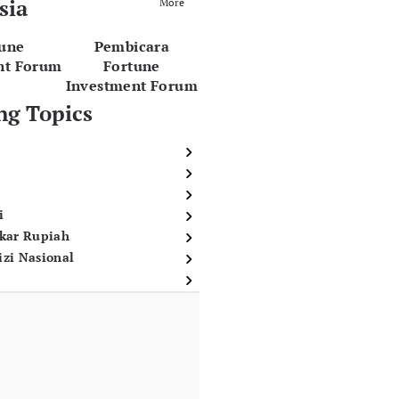
sia
More
tune
Pembicara
nt Forum
Fortune
Investment Forum
ng Topics
i
ukar Rupiah
izi Nasional