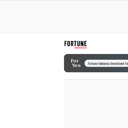
For
Fortune Indonesia Investment F
You