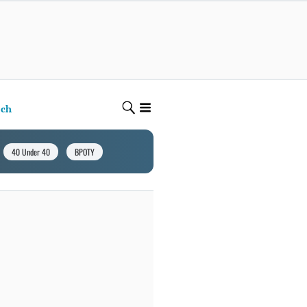
ech
40 Under 40
BPOTY