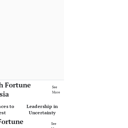
h Fortune
See
sia
More
aces to
Leadership in
est
Uncertainty
Fortune
See