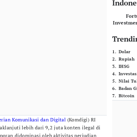
Indone
For
Investme
Trendi
1
.
Dolar
2
.
Rupiah
3
.
IHSG
4
.
Investas
5
.
Nilai T
6
.
Badan G
7
.
Bitcoin
rian Komunikasi dan Digital
(Komdigi) RI
anjuti lebih dari 9,2 juta konten ilegal di
poran didominasi oleh aktivitas perjudian