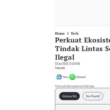
Home
Tech
Perkuat Ekosist
Tindak Lintas S
Ilegal
03 Jun 2026, 12:30 WIB
Suheriadi .
News
Channel
ilustrasi judi online (unsplash.com/Niek Doup)
Intinya Sih
Sisi Positif