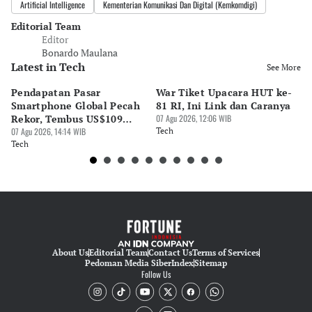
Artificial Intelligence
Kementerian Komunikasi Dan Digital (Kemkomdigi)
Editorial Team
Editor
Bonardo Maulana
Latest in Tech
See More
Pendapatan Pasar
War Tiket Upacara HUT ke-
Tr
Smartphone Global Pecah
81 RI, Ini Link dan Caranya
Pe
Rekor, Tembus US$109
07 Agu 2026, 12:06 WIB
BA
Miliar
07 Agu 2026, 14:14 WIB
Tech
S
07 
Tech
Te
About Us
Editorial Team
Contact Us
Terms of Services
Pedoman Media Siber
Index
Sitemap
Follow Us