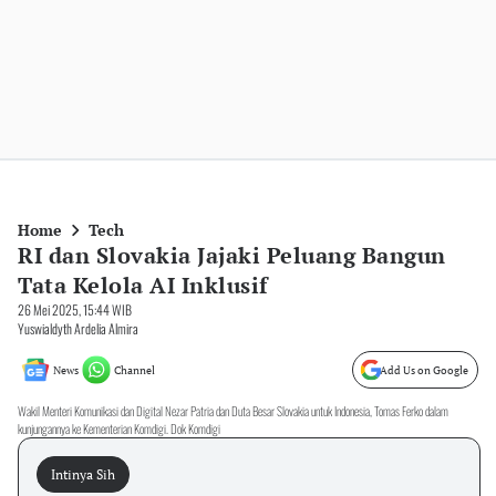
Home
Tech
RI dan Slovakia Jajaki Peluang Bangun
Tata Kelola AI Inklusif
26 Mei 2025, 15:44 WIB
Yuswialdyth Ardelia Almira
News
Channel
Add Us on Google
Wakil Menteri Komunikasi dan Digital Nezar Patria dan Duta Besar Slovakia untuk Indonesia, Tomas Ferko dalam
kunjungannya ke Kementerian Komdigi. Dok Komdigi
Intinya Sih