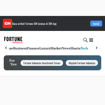
Baca artikel
Fortune IDN
lainnya di IDN App
Install
Home
Business
Finance
Luxury
Market
News
Sharia
Tech
For
Fortune Indonesia Investment Forum
Majalah Fortune Indonesia
I
You